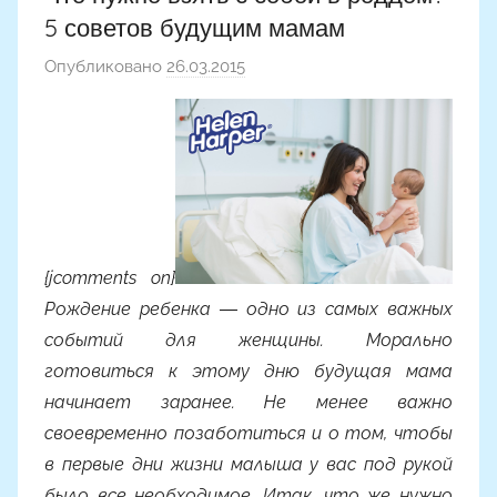
5 советов будущим мамам
Опубликовано
26.03.2015
а
в
т
о
р
о
м
М
{jcomments on}
а
Рождение ребенка ― одно из самых важных
р
событий для женщины. Морально
и
готовиться к этому дню будущая мама
я
начинает заранее. Не менее важно
Ч
своевременно позаботиться и о том, чтобы
и
в первые дни жизни малыша у вас под рукой
г
было все необходимое. Итак, что же нужно