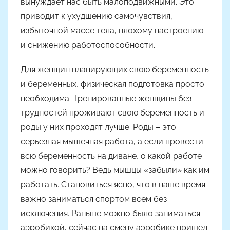
вынуждает нас быть малоподвижными. Это
Н
приводит к ухудшению самочувствия,
а
избыточной массе тела, плохому настроению
с
и снижению работоспособности.
т
я
Для женщин планирующих свою беременность
Ч
и беременных, физическая подготовка просто
а
необходима. Тренированные женщины без
д
трудностей проживают свою беременность и
ю
к
роды у них проходят лучше. Роды – это
серьезная мышечная работа, а если провести
всю беременность на диване, о какой работе
можно говорить? Ведь мышцы «забыли» как им
работать. Становиться ясно, что в наше время
важно заниматься спортом всем без
исключения. Раньше можно было заниматься
аэробикой, сейчас на смену аэробике пришел