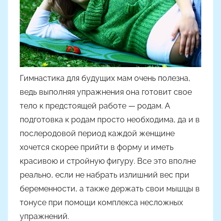
м
Н
а
с
т
я
Гимнастика для будущих мам очень полезна,
Ч
ведь выполняя упражнения она готовит свое
а
тело к предстоящей работе — родам. А
д
подготовка к родам просто необходима, да и в
ю
послеродовой период каждой женщине
к
хочется скорее прийти в форму и иметь
красивою и стройную фигуру. Все это вполне
реально, если не набрать излишний вес при
беременности, а также держать свои мышцы в
тонусе при помощи комплекса несложных
упражнений.