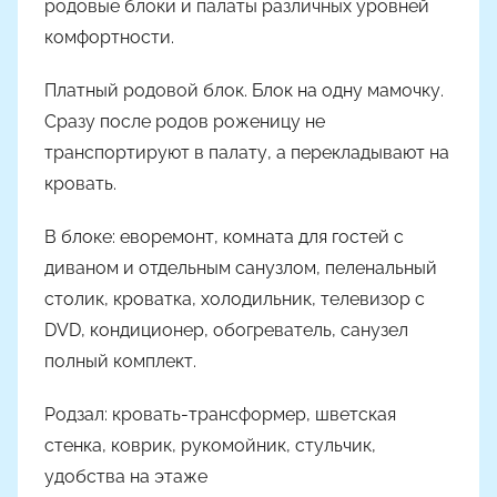
родовые блоки и палаты различных уровней
я
Ч
комфортности.
а
Платный родовой блок. Блок на одну мамочку.
д
Сразу после родов роженицу не
ю
к
транспортируют в палату, а перекладывают на
кровать.
В блоке: еворемонт, комната для гостей с
диваном и отдельным санузлом, пеленальный
столик, кроватка, холодильник, телевизор с
DVD, кондиционер, обогреватель, санузел
полный комплект.
Родзал: кровать-трансформер, шветская
стенка, коврик, рукомойник, стульчик,
удобства на этаже