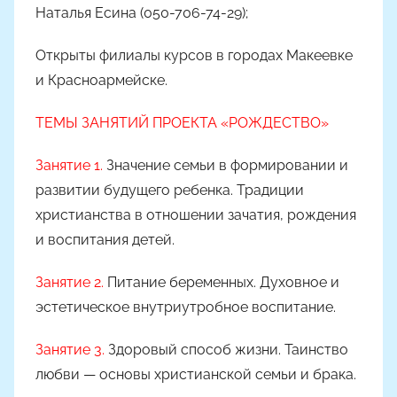
Наталья Есина (050-706-74-29);
м
Н
Открыты филиалы курсов в городах Макеевке
а
и Красноармейске.
с
т
ТЕМЫ ЗАНЯТИЙ ПРОЕКТА «РОЖДЕСТВО»
я
Ч
Занятие 1.
Значение семьи в формировании и
а
развитии будущего ребенка. Традиции
д
христианства в отношении зачатия, рождения
ю
и воспитания детей.
к
Занятие 2.
Питание беременных. Духовное и
эстетическое внутриутробное воспитание.
Занятие 3.
Здоровый способ жизни. Таинство
любви — основы христианской семьи и брака.