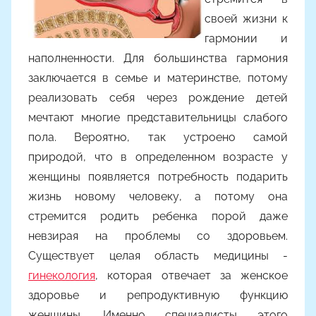
р
своей жизни к
о
гармонии и
м
наполненности. Для большинства гармония
m
a
заключается в семье и материнстве, потому
k
реализовать себя через рождение детей
s
мечтают многие представительницы слабого
i
пола. Вероятно, так устроено самой
m
природой, что в определенном возрасте у
k
женщины появляется потребность подарить
o
жизнь новому человеку, а потому она
стремится родить ребенка порой даже
невзирая на проблемы со здоровьем.
Существует целая область медицины ­
гинекология
, которая отвечает за женское
здоровье и репродуктивную функцию
женщины. Именно специалисты этого