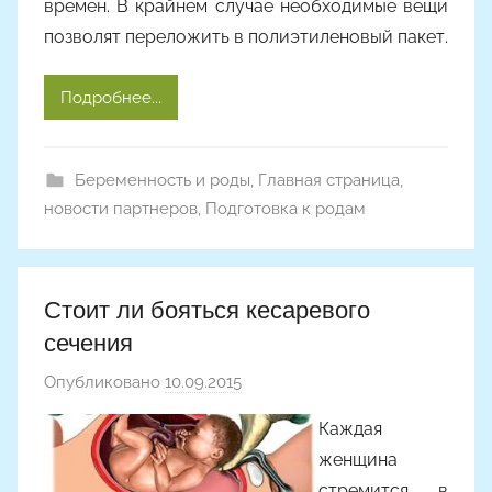
времен. В крайнем случае необходимые вещи
позволят переложить в полиэтиленовый пакет.
Подробнее...
Беременность и роды
,
Главная страница
,
новости партнеров
,
Подготовка к родам
Стоит ли бояться кесаревого
сечения
Опубликовано
10.09.2015
а
в
Каждая
т
женщина
о
стремится в