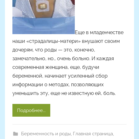
Н
а
с
т
Еще в младенчестве
я
наши «страдалицы-матери» внушают своим
Ч
дочерям, что роды — это, конечно,
а
замечательно, но… очень больно. И каждая
д
современная женщина, еще, будучи
ю
беременной, начинает усиленный сбор
к
информации о методах, позволяющих
уменьшить эту, еще не известную ей, боль.
Подробнее...
Беременность и роды
,
Главная страница
,