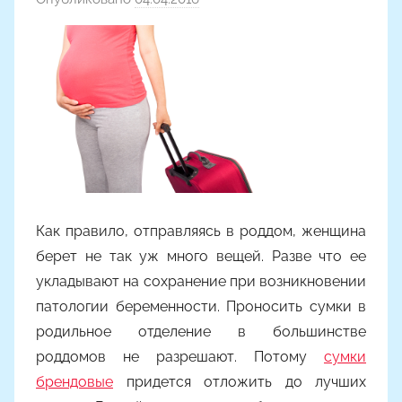
в
т
о
р
о
м
Y
a
n
Как правило, отправляясь в роддом, женщина
i
n
берет не так уж много вещей. Разве что ее
a
укладывают на сохранение при возникновении
патологии беременности. Проносить сумки в
родильное отделение в большинстве
роддомов не разрешают. Потому
сумки
брендовые
придется отложить до лучших