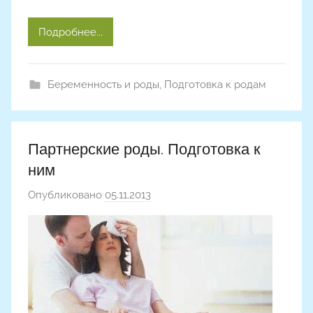
Подробнее...
Беременность и роды
,
Подготовка к родам
Партнерские роды. Подготовка к
ним
Опубликовано
05.11.2013
а
в
т
о
р
о
м