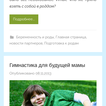
а
взять с собой в роддом?
с
о
в
Подробнее...
а
Беременность и роды
,
Главная страница
,
новости партнеров
,
Подготовка к родам
Гимнастика для будущей мамы
Опубликовано
08.11.2013
а
в
т
о
р
о