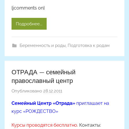
{jcomments on}
Подробнее...
Беременность и роды
,
Подготовка к родам
ОТРАДА — семейный
православный центр
Опубликовано
28.12.2011
а
в
Семейный Центр «Отрада»
приглашает на
т
курс «РОЖДЕСТВО»
о
р
Курсы проводятся бесплатно.
Контакты:
о