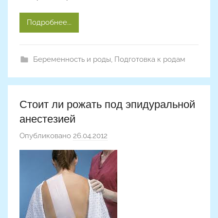
Подробнее...
Беременность и роды
,
Подготовка к родам
Стоит ли рожать под эпидуральной
анестезией
Опубликовано
26.04.2012
а
в
т
о
р
о
м