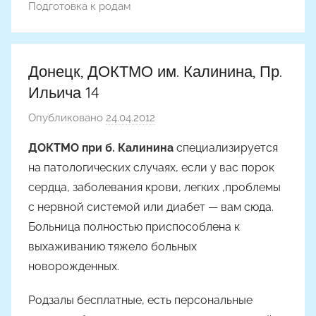
Подготовка к родам
Донецк, ДОКТМО им. Калинина, Пр.
Ильича 14
Опубликовано
24.04.2012
а
в
ДОКТМО при б. Калинина
специализируется
т
на патологических случаях, если у вас порок
о
сердца, заболевания крови, легких ,проблемы
р
с нервной системой или диабет — вам сюда.
о
Больница полностью приспособлена к
м
выхаживанию тяжело больных
Н
а
новорожденных.
с
Родзалы бесплатные, есть персональные
т