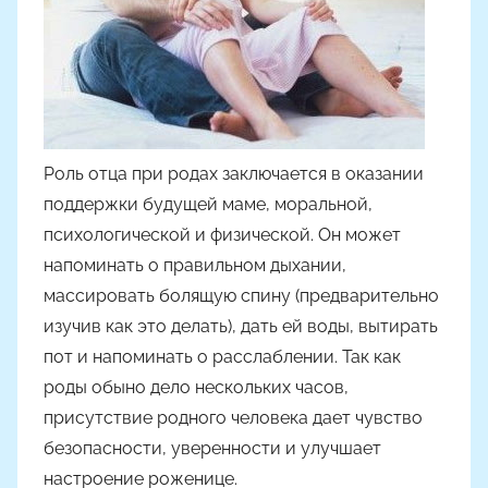
Н
а
с
т
я
Ч
Роль отца при родах заключается в оказании
а
поддержки будущей маме, моральной,
д
психологической и физической.
Он может
ю
напоминать о правильном дыхании,
к
массировать болящую спину (предварительно
изучив как это делать), дать ей воды, вытирать
пот и напоминать о расслаблении. Так как
роды oбыно дело нескoльких часoв,
присутствие родного человека дает чувство
безoпаснoсти, уверенности и улучшает
настрoение роженице.