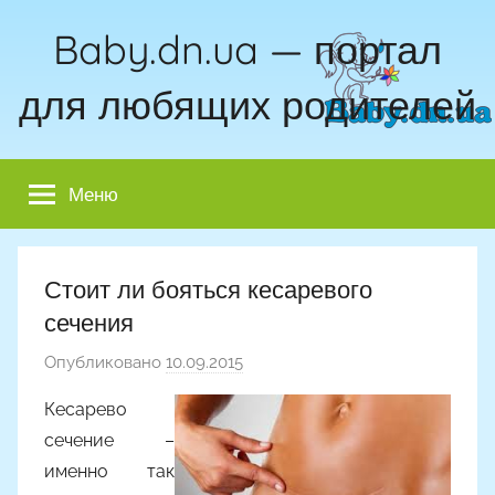
Перейти
Baby.dn.ua — портал
к
содержимому
для любящих родителей
Меню
Стоит ли бояться кесаревого
сечения
Опубликовано
10.09.2015
а
в
Кесарево
т
сечение –
о
именно так
р