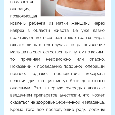
называется
о
операция,
м
позволяющая
m
a
извлечь ребенка из матки женщины через
k
надрез в области живота. Ее уже давно
s
практикуют во всех развитых странах мира,
i
однако лишь в тех случаях, когда появление
m
малыша на свет естественным путем по каким­-
k
то причинам невозможно или опасно.
o
Показаний к проведению подобной операции
немало, однако, последствия кесарева
сечения для женщин могут быть достаточно
опасными. Это в первую очередь связано с
введением препаратов анестезии, что может
сказаться на здоровье беременной и младенца.
Кроме того все последующие роды должны