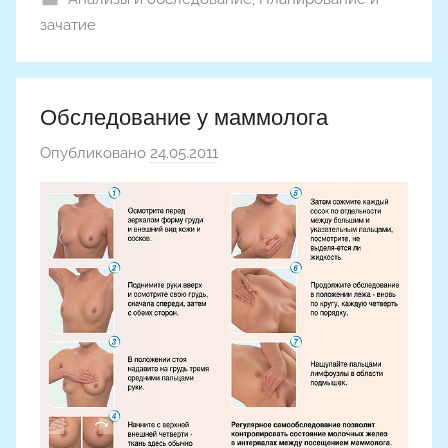
зачатие
Обследование у маммолога
Опубликовано
24.05.2011
а
в
т
о
р
о
м