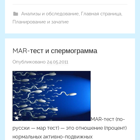
Анализы и обследование
,
Главная страница
,
Планирование и зачатие
MAR-тест и спермограмма
Опубликовано
24.05.2011
а
в
т
о
р
о
м
MAR-тест (по-
русски — мар тест) — это отношение (процент)
нормальных активно-подвижных