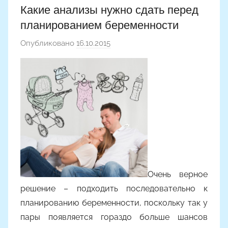
Какие анализы нужно сдать перед
планированием беременности
Опубликовано
16.10.2015
а
в
т
о
р
о
м
Y
a
n
Очень верное
i
решение – подходить последовательно к
n
a
планированию беременности, поскольку так у
пары появляется гораздо больше шансов