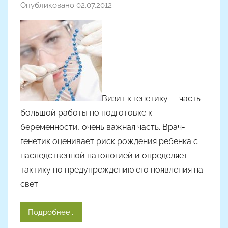
Опубликовано
02.07.2012
а
в
т
о
р
о
м
Визит к генетику — часть
большой работы по подготовке к
беременности, очень важная часть. Врач-
генетик оценивает риск рождения ребенка с
наследственной патологией и определяет
тактику по предупреждению его появления на
свет.
Подробнее...