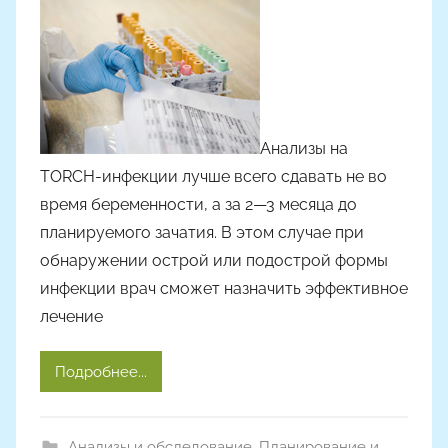
о
р
о
м
Анализы на
TORCH-инфекции лучше всего сдавать не во
время беременности, а за 2—3 месяца до
планируемого зачатия. В этом случае при
обнаружении острой или подострой формы
инфекции врач сможет назначить эффективное
лечение
Подробнее...
Анализы и обследование
,
Планирование и