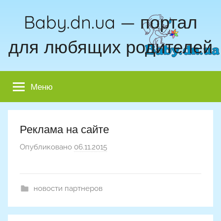
Перейти
Baby.dn.ua — портал
к
содержимому
для любящих родителей
Меню
Реклама на сайте
Опубликовано
06.11.2015
а
в
т
о
новости партнеров
р
о