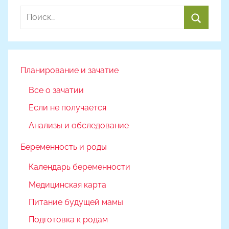
м
Найти:
m
a
Поиск
k
s
i
Планирование и зачатие
m
Все о зачатии
k
Если не получается
o
Анализы и обследование
Беременность и роды
Календарь беременности
Медицинская карта
Питание будущей мамы
Подготовка к родам