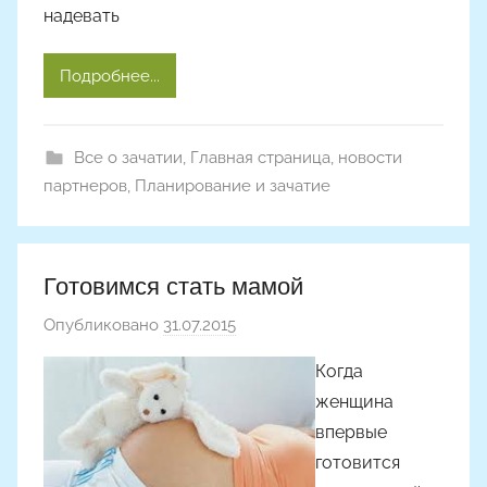
надевать
о
м
Подробнее...
m
a
k
Все о зачатии
,
Главная страница
,
новости
s
партнеров
,
Планирование и зачатие
i
m
k
o
Готовимся стать мамой
Опубликовано
31.07.2015
а
в
Когда
т
женщина
о
впервые
р
готовится
о