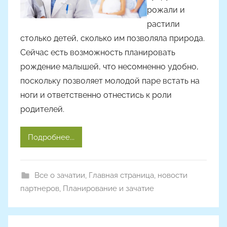
о
рожали и
м
растили
Y
столько детей, сколько им позволяла природа.
a
Сейчас есть возможность планировать
n
рождение малышей, что несомненно удобно,
i
поскольку позволяет молодой паре встать на
n
a
ноги и ответственно отнестись к роли
родителей.
Подробнее...
Все о зачатии
,
Главная страница
,
новости
партнеров
,
Планирование и зачатие