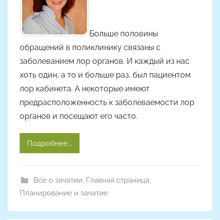
р
о
м
Больше половины
Н
обращений в поликлинику связаны с
а
заболеванием лор органов. И каждый из нас
с
хоть один, а то и больше раз, был пациентом
т
лор кабинета. А некоторые имеют
я
предрасположенность к заболеваемости лор
Ч
а
органов и посещают его часто.
д
ю
Подробнее...
к
Все о зачатии
,
Главная страница
,
Планирование и зачатие