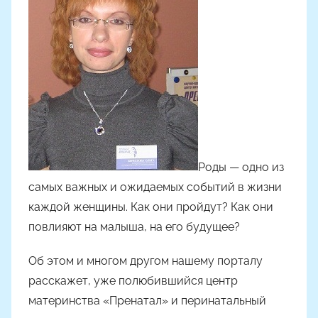
р
о
м
Н
а
с
т
я
Ч
Роды — одно из
а
самых важных и ожидаемых событий в жизни
д
каждой женщины. Как они пройдут? Как они
ю
повлияют на малыша, на его будущее?
к
Об этом и многом другом нашему порталу
расскажет, уже полюбившийся центр
материнства «Пренатал» и перинатальный