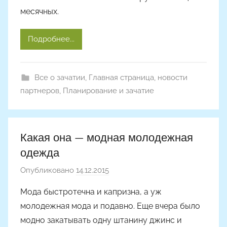
месячных.
Подробнее...
Все о зачатии
,
Главная страница
,
новости
партнеров
,
Планирование и зачатие
Какая она — модная молодежная
одежда
Опубликовано
14.12.2015
а
в
Мода быстротечна и капризна, а уж
т
молодежная мода и подавно. Еще вчера было
о
модно закатывать одну штанину джинс и
р