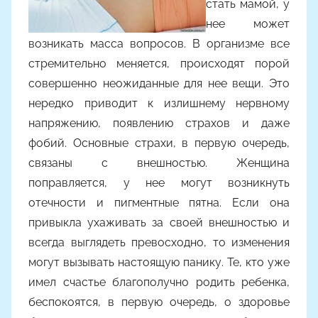
стать мамой, у
м
m
нее может
a
возникать масса вопросов. В организме все
k
стремительно меняется, происходят порой
s
совершенно неожиданные для нее вещи. Это
i
нередко приводит к излишнему нервному
m
напряжению, появлению страхов и даже
k
фобий. Основные страхи, в первую очередь,
o
связаны с внешностью. Женщина
поправляется, у нее могут возникнуть
отечности и пигментные пятна. Если она
привыкла ухаживать за своей внешностью и
всегда выглядеть превосходно, то изменения
могут вызывать настоящую панику. Те, кто уже
имел счастье благополучно родить ребенка,
беспокоятся, в первую очередь, о здоровье