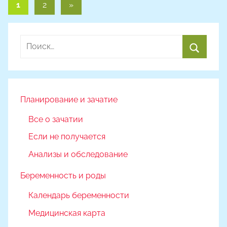
Пагинация
Следующие
1
2
»
записи
записей
Найти:
Поиск
Планирование и зачатие
Все о зачатии
Если не получается
Анализы и обследование
Беременность и роды
Календарь беременности
Медицинская карта