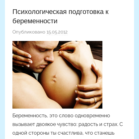
Психологическая подготовка к
беременности
Опубликовано
15.05.2012
а
в
т
о
р
о
м
Н
а
с
т
Беременность, это слово одновременно
я
вызывает двоякое чувство: радость и страх. С
Ч
одной стороны ты счастлива, что станешь
а