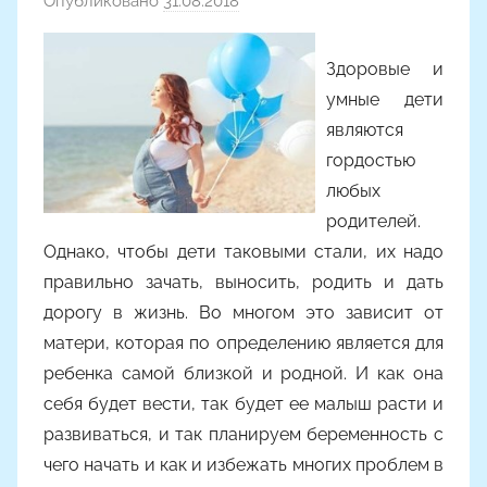
Опубликовано
31.08.2018
а
в
т
Здоровые и
о
умные дети
р
являются
о
гордостью
м
любых
A
родителей.
l
Однако, чтобы дети таковыми стали, их надо
y
правильно зачать, выносить, родить и дать
o
дорогу в жизнь. Во многом это зависит от
n
a
матери, которая по определению является для
ребенка самой близкой и родной. И как она
себя будет вести, так будет ее малыш расти и
развиваться, и так планируем беременность с
чего начать и как и избежать многих проблем в