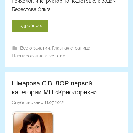
психолог, инструктор по подготовке к родам
Берестова Ольга.
Подробнее...
Все о зачатии
,
Главная страница
,
Планирование и зачатие
Шмарова С.В. ЛОР первой
категории МЦ «Криолорика»
Опубликовано
11.07.2012
а
в
т
о