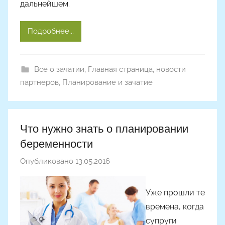
дальнейшем.
Подробнее...
Все о зачатии
,
Главная страница
,
новости
партнеров
,
Планирование и зачатие
Что нужно знать о планировании
беременности
Опубликовано
13.05.2016
а
в
т
Уже прошли те
о
времена, когда
р
супруги