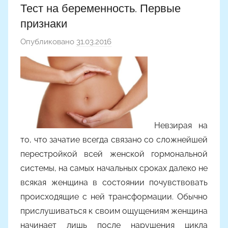
Тест на беременность. Первые
признаки
Опубликовано
31.03.2016
а
в
т
о
р
о
м
Невзирая на
Y
то, что зачатие всегда связано со сложнейшей
a
перестройкой всей женской гормональной
n
системы, на самых начальных сроках далеко не
i
всякая женщина в состоянии почувствовать
n
происходящие с ней трансформации. Обычно
a
прислушиваться к своим ощущениям женщина
начинает лишь после нарушения цикла