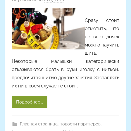
в
т
Сразу стоит
о
отметить, что
р
не всех дочек
о
можно научить
м
Y
шить.
a
Некоторые малышки категорически
n
отказываются брать в руки иголку с ниткой,
i
предпочитая шитью другие занятия. Заставлять
n
их ни в коем случае не стоит.
a
Подробнее...
Главная страница
,
новости партнеров
,