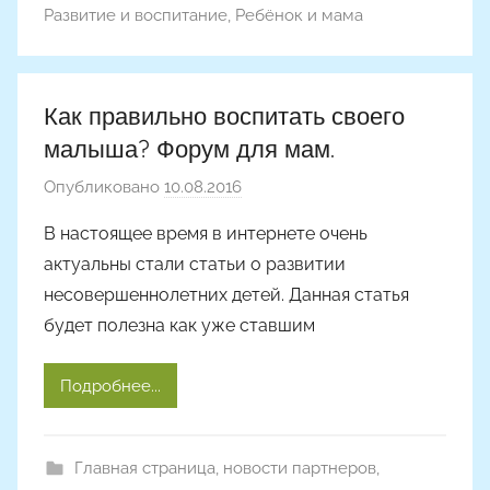
Развитие и воспитание
,
Ребёнок и мама
o
n
a
Как правильно воспитать своего
малыша? Форум для мам.
Опубликовано
10.08.2016
а
в
В настоящее время в интернете очень
т
актуальны стали статьи о развитии
о
несовершеннолетних детей. Данная статья
р
будет полезна как уже ставшим
о
м
Подробнее...
A
l
y
Главная страница
,
новости партнеров
,
o