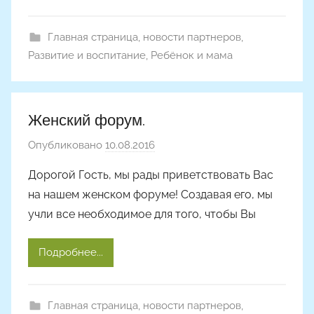
Главная страница
,
новости партнеров
,
Развитие и воспитание
,
Ребёнок и мама
Женский форум.
Опубликовано
10.08.2016
а
в
Дорогой Гость, мы рады приветствовать Вас
т
на нашем женском форуме! Создавая его, мы
о
учли все необходимое для того, чтобы Вы
р
о
Подробнее...
м
A
l
Главная страница
,
новости партнеров
,
y