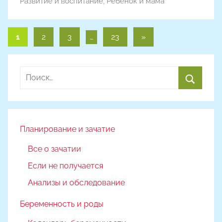
Развитие и воспитание
,
Ребёнок и мама
Пагинация
Следующие
1
2
3
…
23
»
записи
записей
Найти:
Поиск
Планирование и зачатие
Все о зачатии
Если не получается
Анализы и обследование
Беременность и роды