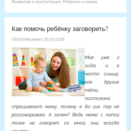
Развитие и воспитание
,
Ребёнок и мама
n
a
Как помочь ребёнку заговорить?
Опубликовано
26.07.2016
а
в
т
Мне уже 2
о
года, и я
р
часто слышу,
о
как другие
м
тёти
Y
постоянно
a
спрашивают маму, почему я до сих пор не
n
разговариваю. А зачем? Ведь мама с папой
i
тоже не говорят со мной, они всегда
n
a