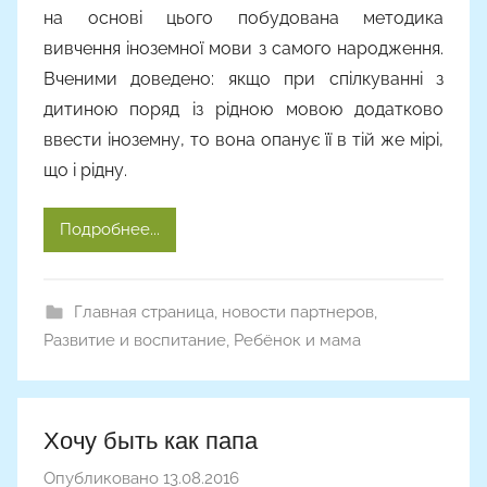
на основі цього побудована методика
вивчення іноземної мови з самого народження.
Вченими доведено: якщо при спілкуванні з
дитиною поряд із рідною мовою додатково
ввести іноземну, то вона опанує її в тій же мірі,
що і рідну.
Подробнее...
Главная страница
,
новости партнеров
,
Развитие и воспитание
,
Ребёнок и мама
Хочу быть как папа
Опубликовано
13.08.2016
а