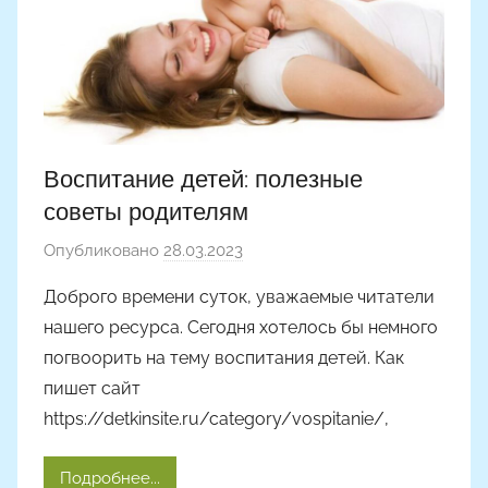
Воспитание детей: полезные
советы родителям
Опубликовано
28.03.2023
а
в
Доброго времени суток, уважаемые читатели
т
нашего ресурса. Сегодня хотелось бы немного
о
погвоорить на тему воспитания детей. Как
р
пишет сайт
о
https://detkinsite.ru/category/vospitanie/,
м
A
l
Подробнее...