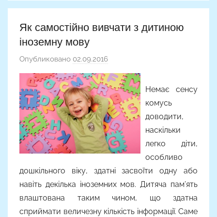
Як самостійно вивчати з дитиною
іноземну мову
Опубликовано
02.09.2016
а
в
т
Немає сенсу
о
комусь
р
доводити,
о
наскільки
м
легко діти,
A
особливо
l
дошкільного віку, здатні засвоїти одну або
y
навіть декілька іноземних мов. Дитяча пам’ять
o
влаштована таким чином, що здатна
n
a
сприймати величезну кількість інформації. Саме