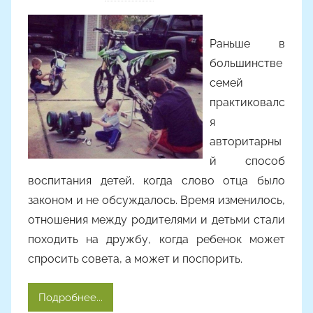
в
т
Раньше в
о
большинстве
р
семей
о
практиковалс
м
A
я
l
авторитарны
y
й способ
o
воспитания детей, когда слово отца было
n
законом и не обсуждалось. Время изменилось,
a
отношения между родителями и детьми стали
походить на дружбу, когда ребенок может
спросить совета, а может и поспорить.
Подробнее...