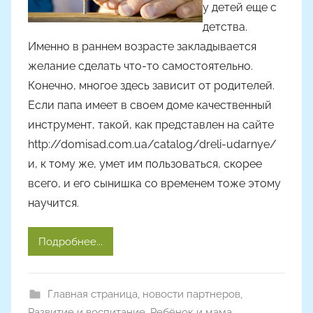
у детей еще с
Y
детства.
a
Именно в раннем возрасте закладывается
n
желание сделать что-то самостоятельно.
i
Конечно, многое здесь зависит от родителей.
n
a
Если папа имеет в своем доме качественный
инструмент, такой, как представлен на сайте
http://domisad.com.ua/catalog/dreli-udarnye/
и, к тому же, умет им пользоваться, скорее
всего, и его сынишка со временем тоже этому
научится.
Подробнее...
Главная страница
,
новости партнеров
,
Развитие и воспитание
,
Ребёнок и мама