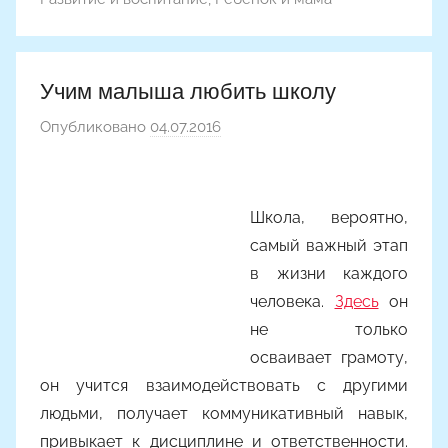
Учим малыша любить школу
Опубликовано
04.07.2016
а
в
т
о
Школа, вероятно,
р
самый важный этап
о
в жизни каждого
м
человека.
Здесь
он
Y
не только
a
осваивает грамоту,
n
он учится взаимодействовать с другими
i
людьми, получает коммуникативный навык,
n
a
привыкает к дисциплине и ответственности.