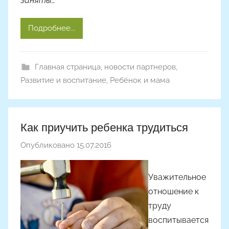
заняты…
Подробнее...
Главная страница
,
новости партнеров
,
Развитие и воспитание
,
Ребёнок и мама
Как приучить ребенка трудиться
Опубликовано
15.07.2016
а
в
т
Уважительное
о
отношение к
р
труду
о
воспитывается
м