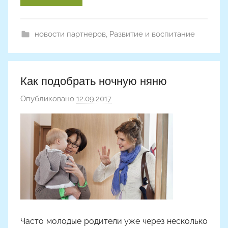
y
o
новости партнеров
,
Развитие и воспитание
n
a
Как подобрать ночную няню
Опубликовано
12.09.2017
а
в
т
о
р
о
м
A
l
y
Часто молодые родители уже через несколько