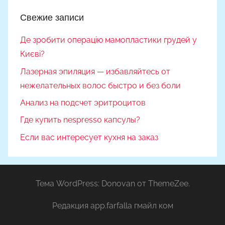
Свежие записи
Де зробити операцію мамопластики грудей у
Києві?
Лазерная эпиляция — избавляйтесь от
нежелательных волос быстро и без боли
Анализ на подсчет эритроцитов
Где купить nespresso капсулы?
Если вас интересует кухня на заказ
Тема WordPress: Donovan от ThemeZee.
Редакция app.farfalla гмайл ком