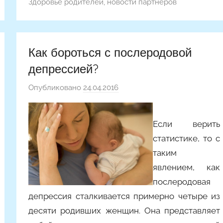
Здоровье родителей
,
новости партнеров
Как бороться с послеродовой
депрессией?
Опубликовано
24.04.2016
а
в
т
Если верить
о
статистике, то с
р
о
таким
м
явлением, как
Y
послеродовая
a
депрессия сталкивается примерно четыре из
n
десяти родивших женщин. Она представляет
i