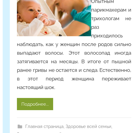
Опытным
о
парикмахерам и
р
о
трихологам не
м
раз
Y
приходилось
a
наблюдать, как у женщин после родов сильно
n
выпадают волосы. Этот волосопад иногда
i
затягивается на месяцы. В итоге от пышной
n
ранее гривы не остается и следа. Естественно,
a
в этот период женщина переживает
настоящий шок.
Подробнее...
Главная страница
,
Здоровье всей семьи
,