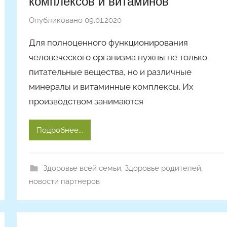
комплексов и витаминов
Опубликовано
09.01.2020
а
в
Для полноценного функционирования
т
человеческого организма нужны не только
о
питательные вещества, но и различные
р
минералы и витаминные комплексы. Их
о
м
производством занимаются
A
l
Подробнее...
y
o
n
Здоровье всей семьи
,
Здоровье родителей
,
a
новости партнеров