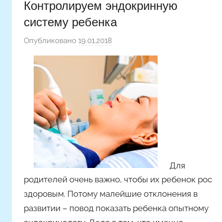
Контролируем эндокринную
систему ребенка
Опубликовано
19.01.2018
а
в
т
о
р
о
м
A
l
y
Для
o
родителей очень важно, чтобы их ребенок рос
n
здоровым. Потому малейшие отклонения в
a
развитии – повод показать ребенка опытному