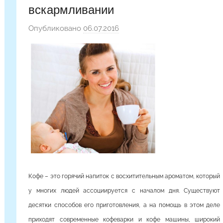
вскармливании
Опубликовано
06.07.2016
а
в
т
о
р
о
м
Y
a
n
i
n
Кофе – это горячий напиток с восхитительным ароматом, который
a
у многих людей ассоциируется с началом дня. Существуют
десятки способов его приготовления, а на помощь в этом деле
приходят современные кофеварки и кофе машины, широкий