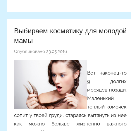
Выбираем косметику для молодой
мамы
Опубликовано
23.05.2016
а
в
т
Вот наконец-то
о
9 долгих
р
о
месяцев позади.
м
Маленький
Y
теплый комочек
a
сопит у твоей груди, стараясь вытянуть из нее
n
как можно больше жизненно важного
i