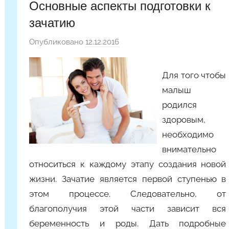
Основные аспекты подготовки к
зачатию
Опубликовано
12.12.2016
а
в
т
Для того чтобы
о
малыш
р
родился
о
здоровым,
м
необходимо
A
l
внимательно
y
относиться к каждому этапу создания новой
o
жизни. Зачатие является первой ступенью в
n
этом процессе. Следовательно, от
a
благополучия этой части зависит вся
беременность и роды. Дать подробные