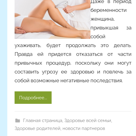
Даже в период
о
беременности
р
о
женщина,
м
привыкшая за
Y
собой
a
ухаживать, будет продолжать это делать.
n
Правда ей придется отказаться от части
i
привычных процедур, поскольку они могут
n
составить угрозу ее здоровью и повлечь за
a
собой возможные негативные последствия.
Подробнее...
Главная страница
,
Здоровье всей семьи
,
Здоровье родителей
,
новости партнеров