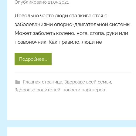
Опубликовано
21.05.2021
а
в
Довольно часто люди сталкиваются с
т
заболеваниями опорно-двигательной системы.
о
Может заболеть колено, нога, стопа, руки или
р
позвоночник. Как правило, люди не
о
м
A
Подробнее...
l
y
o
Главная страница
,
Здоровье всей семьи
,
n
Здоровье родителей
,
новости партнеров
a