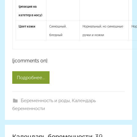
(реакция на
катетер в носу)
Цвет кожи
Синюшный,
Нормальный, но синюшные
Нор
бледный
ручки и ножки
{jcomments on}
Подробнее...
Беременность и роды
,
Календарь
беременности
Календарь беременности: 39