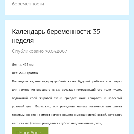
беременности
Календарь беременности: 35
неделя
Опубликовано
30.05.2007
а
в
Длина: 462 мм
т
Вес: 2383 грамма
о
Последние недели внутриутробной жизни будущий ребенок использует
р
о
для изменения внешнего вида: исчезает покрывавший его тело пушок,
м
подкожный слой жировой ткани придает коже гладкость и красивый
розовый цвет. Возможно, при рождении малыш покажется вам слегка
помятым, но это не имеет ничего общего с морщинистой кожей, которая у
него сейчас (такими рождаются глубоко недоношенные дети).
Подробнее...