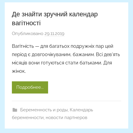
Де знайти зручний календар
вагітності
Опубликовано
29.11.2019
а
в
Вагітність — для багатьох подружніх пар цей
т
період є довгоочікуваним, бажаним. Всі дев'ять
о
місяців вони готуються стати батьками. Для
р
жінок,
о
м
Подробнее...
A
l
y
Беременность и роды
,
Календарь
o
беременности
,
новости партнеров
n
a