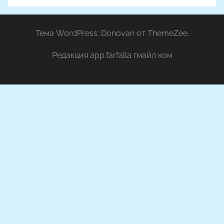
Тема WordPress: Donovan от ThemeZee.
Редакция app.farfalla гмайл ком