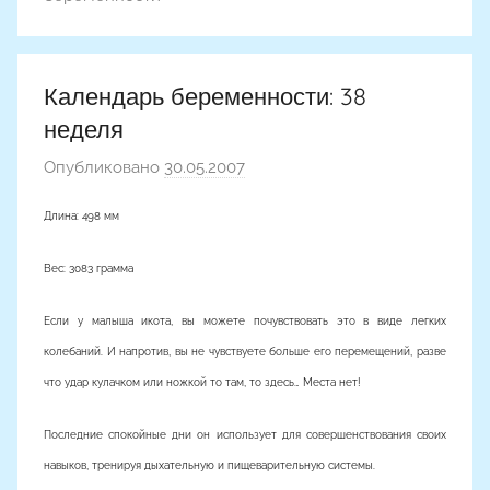
Календарь беременности: 38
неделя
Опубликовано
30.05.2007
а
в
Длина: 498 мм
т
о
Вес: 3083 грамма
р
о
Если у малыша икота, вы можете почувствовать это в виде легких
м
колебаний. И напротив, вы не чувствуете больше его перемещений, разве
что удар кулачком или ножкой то там, то здесь… Места нет!
Последние спокойные дни он использует для совершенствования своих
навыков, тренируя дыхательную и пищеварительную системы.