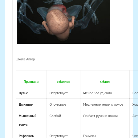
Шкала Апгар
Признаки
0 баллов
1 балл
Пульс
Отсутствует
Менее 100 уд./мин
Бол
Дыхание
Отсутствует
Медленное, нерегулярное
Хор
Мышечный
Слабый
Сгибает ручки и ножки
Акт
тонус
Рефлексы
Отсутствует
Гримасы
Чих