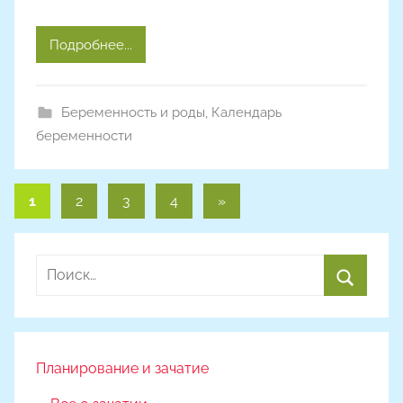
Подробнее...
Беременность и роды
,
Календарь
беременности
Пагинация
Следующие
1
2
3
4
»
записи
записей
Найти:
Поиск
Планирование и зачатие