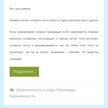
о
Вес: 1918 граммов
р
о
Нервные клетки головного мозга сейчас в стадии сцепления друг с другом.
м
Когда формирование нервных проводящих путей заканчивается, нервные
импульсы (сообщения, поступающие от разных частей тела) достигают
головного мозга и расшифровываются там. Но сейчас пока этого не
происходит, так как не хватает проводника — миелина. Это вещество
покрывает
Подробнее...
Беременность и роды
,
Календарь
беременности