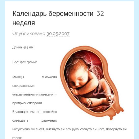
Календарь беременности: 32
неделя
Опубликовано
30.05.2007
а
в
Длина: 424 мм
т
о
Вес: 1702 грамма
р
о
Мышцы снабжены
м
специальными
чувствительными клетками —
проприоцепторами.
Благодаря им он способен
совершать движения:
интуитивно он знает, вытянута ли его рука, согнута ли нога, повернута ли
голова.