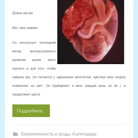
о
р
Длина: 474 мм
о
м
Вес: 2622 грамма
Он использует последний
месяц внутриутробного
развития кроме всего
прочего и для того, чтобы
набрать вес. Он питается с удвоенным аппетитом, чувствуя свое скорое
появление на свет. Он прибавляет в весе каждый день по 28 г. и
продолжает расти.
Подробнее...
Беременность и роды
,
Календарь