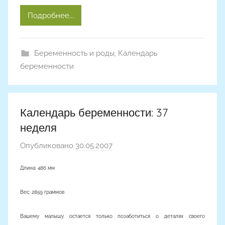
Подробнее...
Беременность и роды
,
Календарь
беременности
Календарь беременности: 37
неделя
Опубликовано
30.05.2007
а
в
Длина: 486 мм
т
о
Вес: 2859 граммов
р
о
Вашему малышу остается только позаботиться о деталях своего
м