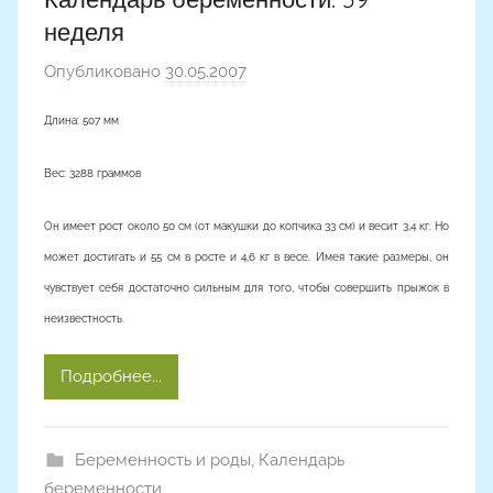
неделя
Опубликовано
30.05.2007
а
в
Длина: 507 мм
т
о
Вес: 3288 граммов
р
о
Он имеет рост около 50 см (от макушки до копчика 33 см) и весит 3,4 кг. Но
м
может достигать и 55 см в росте и 4,6 кг в весе. Имея такие размеры, он
чувствует себя достаточно сильным для того, чтобы совершить прыжок в
неизвестность.
Подробнее...
Беременность и роды
,
Календарь
беременности