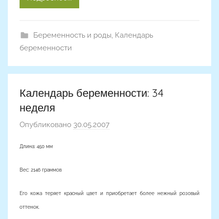
Беременность и роды
,
Календарь
беременности
Календарь беременности: 34
неделя
Опубликовано
30.05.2007
а
в
Длина: 450 мм
т
о
Вес: 2146 граммов
р
о
Его кожа теряет красный цвет и приобретает более нежный розовый
м
оттенок.