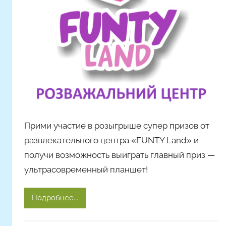
т
я
Ч
а
д
ю
к
Прими участие в розыгрыше супер призов от
развлекательного центра «FUNTY Land» и
получи возможность выиграть главный приз —
ультрасовременный планшет!
Подробнее...