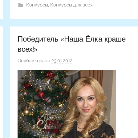
Конкурсы
,
Конкурсы для всех
Победитель «Наша Ёлка краше
всех!»
Опубликовано
23.01.2012
а
в
т
о
р
о
м
Н
а
с