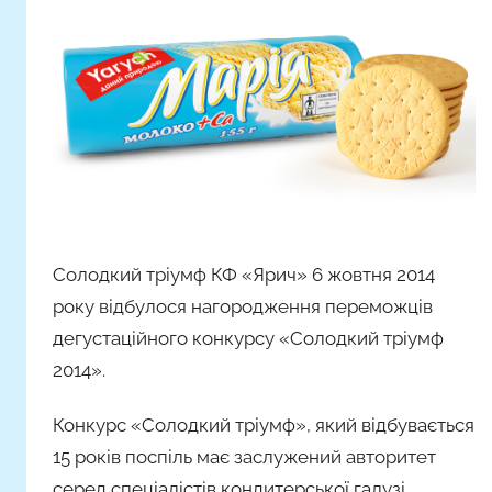
о
р
о
м
Н
а
с
т
я
Солодкий тріумф КФ «Ярич» 6 жовтня 2014
Ч
року відбулося нагородження переможців
а
д
дегустаційного конкурсу «Солодкий тріумф
ю
2014».
к
Конкурс «Солодкий тріумф», який відбувається
15 років поспіль має заслужений авторитет
серед спеціалістів кондитерської галузі