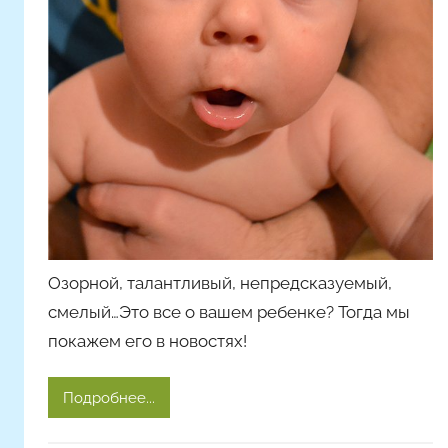
с
т
я
Ч
а
д
ю
к
Озорной, талантливый, непредсказуемый,
смелый…Это все о вашем ребенке? Тогда мы
покажем его в новостях!
Подробнее...