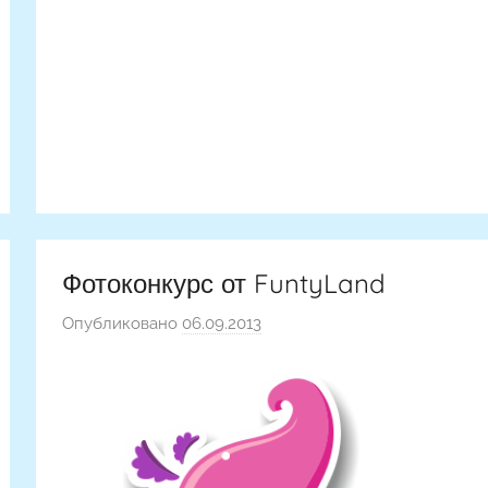
Фотоконкурс от FuntyLand
Опубликовано
06.09.2013
а
в
т
о
р
о