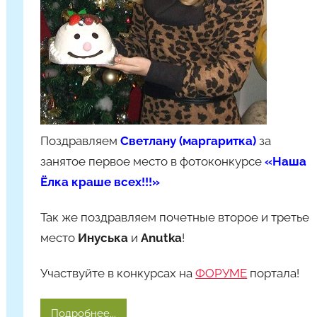
т
я
Ч
а
д
ю
к
Поздравляем
Светлану (маргаритка)
за
занятое первое место в фотоконкурсе
«Наша
Ёлка краше всех!!!»
Так же поздравляем почетные второе и третье
место
Инуська
и
Anutka
!
Участвуйте в конкурсах на
ФОРУМЕ
портала!
Подробнее...