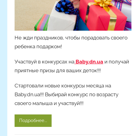
о
м
Н
а
с
Не жди праздников, чтобы порадовать своего
т
ребенка подарком!
я
Ч
Участвуй в конкурсах на
Baby.dn.ua
и получай
а
приятные призы для ваших деток!!!
д
ю
Стартовали новые конкурсы месяца на
к
Baby.dn.ua!!!
Выбирай конкурс по возрасту
своего малыша и участвуй!!!
Подробнее...