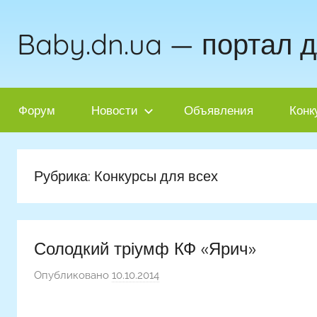
Перейти
к
Baby.dn.ua — портал 
содержимому
Форум
Новости
Объявления
Конк
Рубрика:
Конкурсы для всех
Солодкий тріумф КФ «Ярич»
Опубликовано
10.10.2014
а
в
т