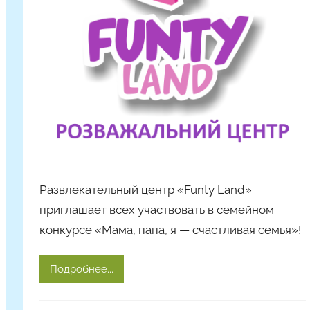
т
я
Ч
а
д
ю
к
Развлекательный центр «Funty Land»
приглашает всех участвовать в семейном
конкурсе «Мама, папа, я — счастливая семья»!
Подробнее...