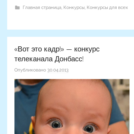
Главная страница
,
Конкурсы
,
Конкурсы для всех
«Вот это кадр!» — конкурс
телеканала Донбасс!
Опубликовано
30.04.2013
а
в
т
о
р
о
м
Н
а