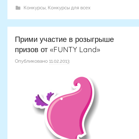
Конкурсы
,
Конкурсы для всех
Прими участие в розыгрыше
призов от «FUNTY Land»
Опубликовано
11.02.2013
а
в
т
о
р
о
м
Н
а
с