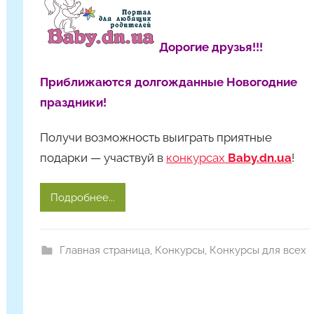
о
р
Дорогие друзья!!!
о
м
Приближаются долгожданные Новогодние
Н
праздники!
а
с
Получи возможность выиграть приятные
т
подарки — участвуй в
конкурсах
Baby.dn.ua
!
я
Ч
а
Подробнее...
д
ю
к
Главная страница
,
Конкурсы
,
Конкурсы для всех