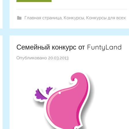
Главная страница
,
Конкурсы
,
Конкурсы для всех
Семейный конкурс от FuntyLand
Опубликовано
20.03.2013
а
в
т
о
р
о
м
Н
а
с