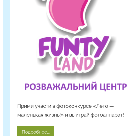
м
Н
а
с
т
я
Ч
а
д
ю
к
Прими участи в фотоконкурсе «Лето —
маленькая жизнь!» и выиграй фотоаппарат!
Подробнее...