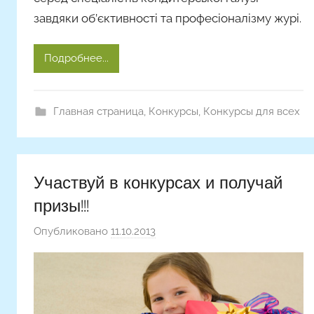
завдяки об’єктивності та професіоналізму журі.
Подробнее...
Главная страница
,
Конкурсы
,
Конкурсы для всех
Участвуй в конкурсах и получай
призы!!!
Опубликовано
11.10.2013
а
в
т
о
р