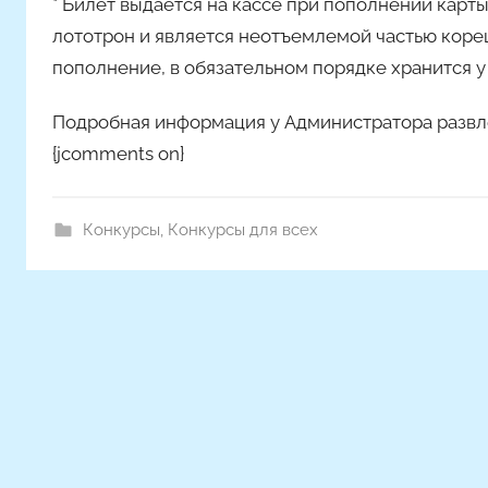
* Билет выдается на кассе при пополнении карты
м
лототрон и является неотъемлемой частью кореш
Н
а
пополнение, в обязательном порядке хранится у
с
Подробная информация у Администратора развлек
т
я
{jcomments on}
Ч
а
Конкурсы
,
Конкурсы для всех
д
ю
к