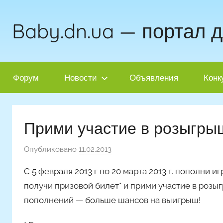
Перейти
к
Baby.dn.ua — портал 
содержимому
Форум
Новости
Объявления
Конк
Прими участие в розыгры
Опубликовано
11.02.2013
а
в
С 5 февраля 2013 г по 20 марта 2013 г. пополни и
т
получи призовой билет* и прими участие в розыгр
о
пополнений — больше шансов на выигрыш!
р
о