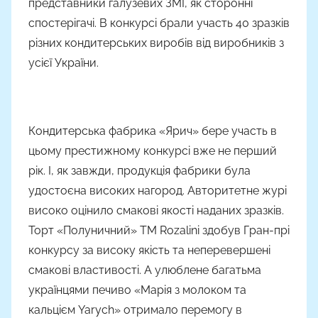
представники галузевих ЗМІ, як сторонні
м
спостерігачі. В конкурсі брали участь 40 зразків
Н
а
різних кондитерських виробів від виробників з
с
усієї України.
т
я
Ч
Кондитерська фабрика «Ярич» бере участь в
а
цьому престижному конкурсі вже не перший
д
рік. І, як завжди, продукція фабрики була
ю
к
удостоєна високих нагород. Авторитетне журі
високо оцінило смакові якості наданих зразків.
Торт «Полуничний» ТМ Rozalini здобув Гран-прі
конкурсу за високу якість та неперевершені
смакові властивості. А улюблене багатьма
українцями печиво «Марія з молоком та
кальцієм Yarych» отримало перемогу в