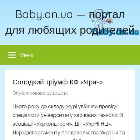
Перейти
Baby.dn.ua — портал
к
содержимому
для любящих родителей
Меню
Солодкий тріумф КФ «Ярич»
Опубликовано
10.10.2014
а
в
Цього року до складу журі увійшли провідні
т
спеціалісти університету харчових технологій,
о
асоціації «Укркондпром», ДП «УкрНІІНЦ»,
р
Держдепартаменту продовольства України та
о