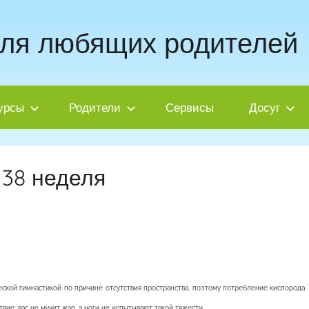
для любящих родителей
урсы
Родители
Сервисы
Досуг
 38 неделя
ской гимнастикой по причине отсутствия пространства, поэтому потребление кислорода
вие: вас не мучит жар, а ноги не испытывают такой тяжести.