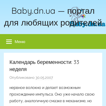
Перейти
Baby.dn.ua — портал
к
содержимому
для любящих родителей
Меню
Календарь беременности: 33
неделя
Опубликовано
30.05.2007
а
в
нервное волокно и делает возможным
т
прохождение импульса. Оно уже начало свою
о
работу, аналогичную смазке в механизме, но
р