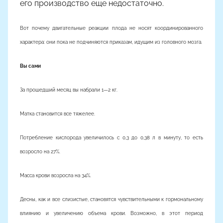
его производство еще недостаточно.
о
м
Вот почему двигательные реакции плода не носят координированного
характера: они пока не подчиняются приказам, идущим из головного мозга.
Вы сами
За прошедший месяц вы набрали 1—2 кг.
Матка становится все тяжелее.
Потребление кислорода увеличилось с 0,3 до 0,38 л в минуту, то есть
возросло на 27%.
Масса крови возросла на 34%.
Десны, как и все слизистые, становятся чувствительными к гормональному
влиянию и увеличению объема крови. Возможно, в этот период