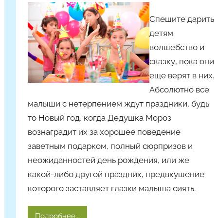
т
Спешите дарить
о
детям
р
волшебство и
о
сказку, пока они
м
еще верят в них.
Y
a
Абсолютно все
n
малыши с нетерпением ждут праздники, будь
i
то Новый год, когда Дедушка Мороз
n
вознаградит их за хорошее поведение
a
заветным подарком, полный сюрпризов и
неожиданностей день рождения, или же
какой-либо другой праздник, предвкушение
которого заставляет глазки малыша сиять.
Подробнее...