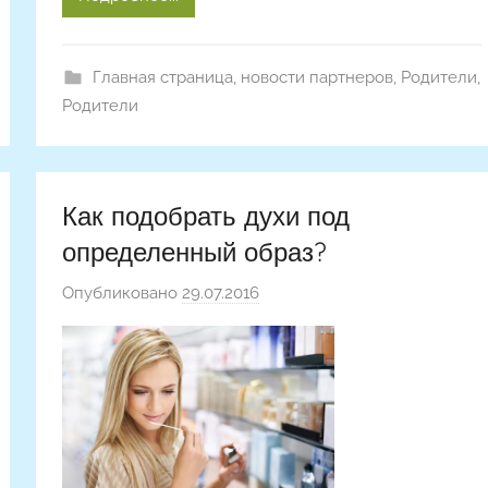
Главная страница
,
новости партнеров
,
Родители
,
Родители
Как подобрать духи под
определенный образ?
Опубликовано
29.07.2016
а
в
т
о
р
о
м