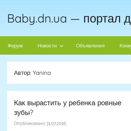
Перейти
к
Baby.dn.ua — портал 
содержимому
Форум
Новости
Объявления
Конк
Автор:
Yanina
Как вырастить у ребенка ровные
зубы?
Опубликовано
31.07.2016
а
в