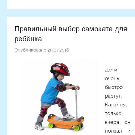
Правильный выбор самоката для
ребёнка
Опубликовано
29.07.2016
а
в
т
Дети
о
очень
р
быстро
о
растут.
м
Кажется,
Y
a
только
n
вчера он
i
ползал и