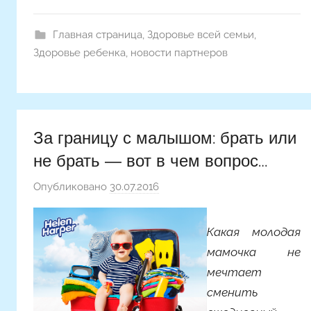
Главная страница
,
Здоровье всей семьи
,
Здоровье ребенка
,
новости партнеров
За границу с малышом: брать или
не брать ― вот в чем вопрос…
Опубликовано
30.07.2016
а
в
т
Какая молодая
о
мамочка не
р
мечтает
о
сменить
м