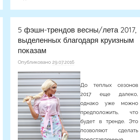
5 фэшн-трендов весны/лета 2017,
выделенных благодаря круизным
показам
Опубликовано
29.07.2016
а
в
т
До теплых сезонов
о
2017 еще далеко,
р
о
однако уже можно
м
предположить, что
Y
будет в тренде. Это
a
позволяют сделать
n
представленные