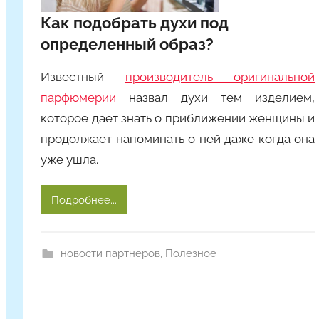
Y
Как подобрать духи под
a
n
определенный образ?
i
n
Известный
производитель оригинальной
a
парфюмерии
назвал духи тем изделием,
которое дает знать о приближении женщины и
продолжает напоминать о ней даже когда она
уже ушла.
Подробнее...
новости партнеров
,
Полезное