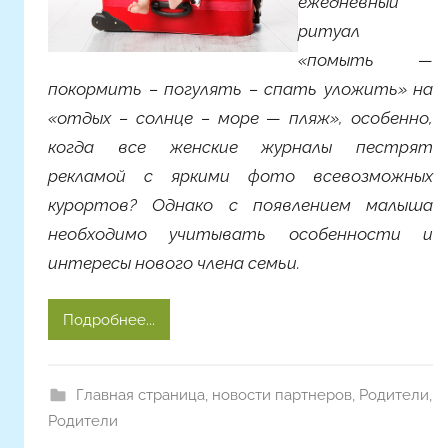
ежедневный
Y
a
ритуал
n
«помыть —
i
покормить – погулять – спать уложить» на
n
«отдых – солнце – море — пляж», особенно,
a
когда все женские журналы пестрят
рекламой с яркими фото всевозможных
курортов? Однако с появлением малыша
необходимо учитывать особенности и
интересы нового члена семьи.
Подробнее...
Главная страница
,
новости партнеров
,
Родители
,
Родители