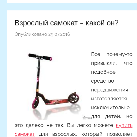
Взрослый самокат – какой он?
Опубликовано
29.07.2016
а
в
т
Все почему-то
о
привыкли, что
р
подобное
о
средство
м
передвижения
Y
a
изготовляется
n
исключительно
i
для детей, но
n
это далеко не так. Вы легко можете
купить
a
самокат
для взрослых, который позволяет