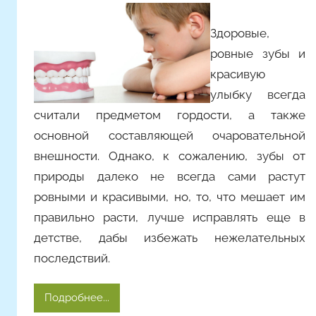
т
Здоровые,
о
ровные зубы и
р
о
красивую
м
улыбку всегда
Y
считали предметом гордости, а также
a
основной составляющей очаровательной
n
внешности. Однако, к сожалению, зубы от
i
природы далеко не всегда сами растут
n
ровными и красивыми, но, то, что мешает им
a
правильно расти, лучше исправлять еще в
детстве, дабы избежать нежелательных
последствий.
Подробнее...