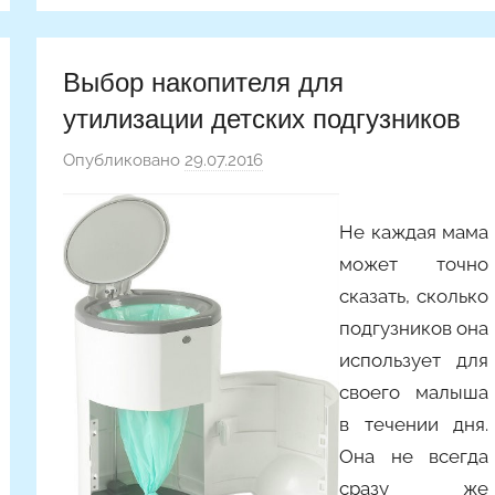
Выбор накопителя для
утилизации детских подгузников
Опубликовано
29.07.2016
а
в
т
Не каждая мама
о
может точно
р
сказать, сколько
о
подгузников она
м
использует для
Y
a
своего малыша
n
в течении дня.
i
Она не всегда
n
сразу же