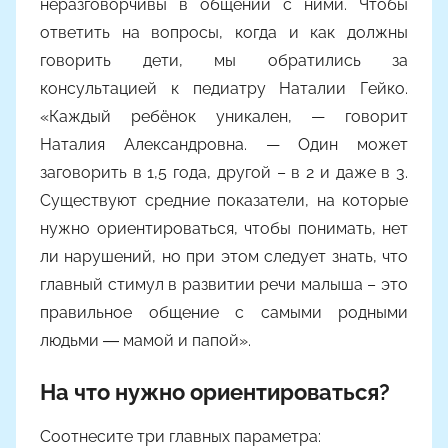
неразговорчивы в общении с ними. Чтобы
м
ответить на вопросы, когда и как должны
Y
a
говорить дети, мы обратились за
n
консультацией к педиатру Наталии Гейко.
i
«Каждый ребёнок уникален, — говорит
n
Наталия Александровна. — Один может
a
заговорить в 1,5 года, другой – в 2 и даже в 3.
Существуют средние показатели, на которые
нужно ориентироваться, чтобы понимать, нет
ли нарушений, но при этом следует знать, что
главный стимул в развитии речи малыша – это
правильное общение с самыми родными
людьми ― мамой и папой».
На что нужно ориентироваться?
Соотнесите три главных параметра: