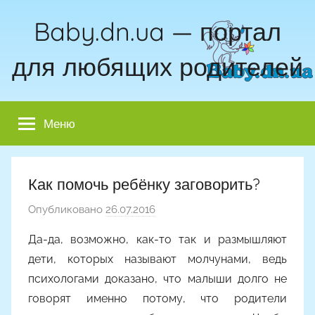
Перейти
Baby.dn.ua — портал
к
содержимому
для любящих родителей
Меню
Как помочь ребёнку заговорить?
Опубликовано
26.07.2016
а
в
Да-да, возможно, как-то так и размышляют
т
дети, которых называют молчунами, ведь
о
психологами доказано, что малыши долго не
р
говорят именно потому, что родители
о