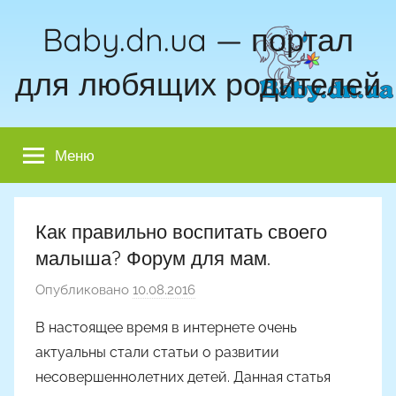
Перейти
Baby.dn.ua — портал
к
содержимому
для любящих родителей
Меню
Как правильно воспитать своего
малыша? Форум для мам.
Опубликовано
10.08.2016
а
в
В настоящее время в интернете очень
т
актуальны стали статьи о развитии
о
несовершеннолетних детей. Данная статья
р