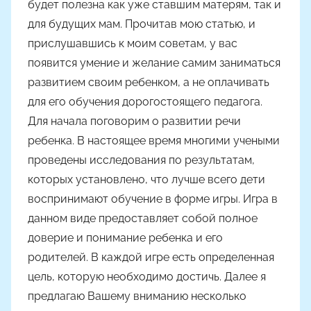
будет полезна как уже ставшим матерям, так и
о
для будущих мам. Прочитав мою статью, и
м
прислушавшись к моим советам, у вас
A
l
появится умение и желание самим заниматься
y
развитием своим ребенком, а не оплачивать
o
для его обучения дорогостоящего педагога.
n
Для начала поговорим о развитии речи
a
ребенка. В настоящее время многими учеными
проведены исследования по результатам,
которых установлено, что лучше всего дети
воспринимают обучение в форме игры. Игра в
данном виде предоставляет собой полное
доверие и понимание ребенка и его
родителей. В каждой игре есть определенная
цель, которую необходимо достичь. Далее я
предлагаю Вашему вниманию несколько