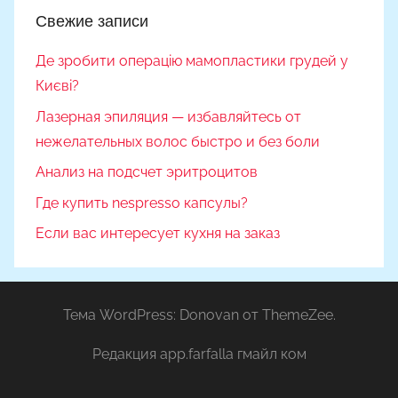
Свежие записи
Де зробити операцію мамопластики грудей у
Києві?
Лазерная эпиляция — избавляйтесь от
нежелательных волос быстро и без боли
Анализ на подсчет эритроцитов
Где купить nespresso капсулы?
Если вас интересует кухня на заказ
Тема WordPress: Donovan от ThemeZee.
Редакция app.farfalla гмайл ком