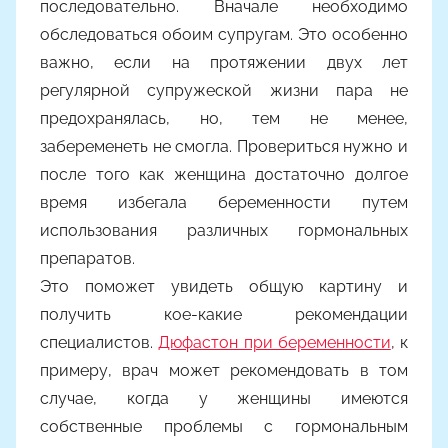
последовательно. Вначале необходимо
о
обследоваться обоим супругам. Это особенно
м
важно, если на протяжении двух лет
Y
a
регулярной супружеской жизни пара не
n
предохранялась, но, тем не менее,
i
забеременеть не смогла. Провериться нужно и
n
после того как женщина достаточно долгое
a
время избегала беременности путем
использования различных гормональных
препаратов.
Это поможет увидеть общую картину и
получить кое-какие рекомендации
специалистов.
Дюфастон при беременности
, к
примеру, врач может рекомендовать в том
случае, когда у женщины имеются
собственные проблемы с гормональным