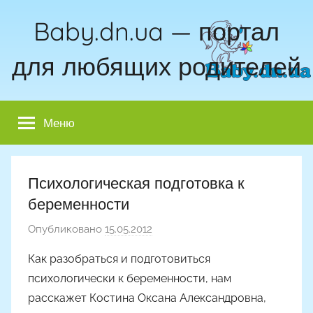
Перейти
Baby.dn.ua — портал
к
содержимому
для любящих родителей
Меню
Психологическая подготовка к
беременности
Опубликовано
15.05.2012
а
в
Как разобраться и подготовиться
т
психологически к беременности, нам
о
расскажет Костина Оксана Александровна,
р