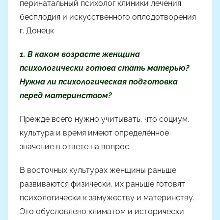
перинатальный психолог клиники лечения
о
бесплодия и искусственного оплодотворения
м
г. Донецк
Н
а
1. В каком возрасте женщина
с
психологически готова стать матерью?
т
Нужна ли психологическая подготовка
я
Ч
перед материнством?
а
Прежде всего нужно учитывать, что социум,
д
культура и время имеют определённое
ю
к
значение в ответе на вопрос.
В восточных культурах женщины раньше
развиваются физически, их раньше готовят
психологически к замужеству и материнству.
Это обусловлено климатом и исторически