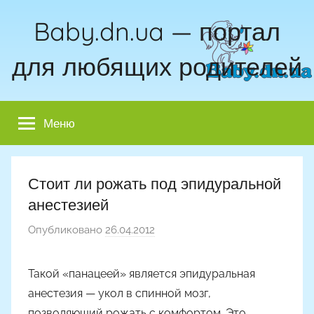
Перейти
Baby.dn.ua — портал
к
содержимому
для любящих родителей
Меню
Стоит ли рожать под эпидуральной
анестезией
Опубликовано
26.04.2012
а
в
т
Такой «панацеей» является эпидуральная
о
анестезия — укол в спинной мозг,
р
позволяющий рожать с комфортом. Это