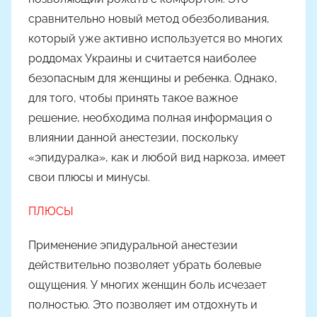
о
сравнительно новый метод обезболивания,
м
который уже активно используется во многих
Н
роддомах Украины и считается наиболее
а
безопасным для женщины и ребенка. Однако,
с
для того, чтобы принять такое важное
т
решение, необходима полная информация о
я
Ч
влиянии данной анестезии, поскольку
а
«эпидуралка», как и любой вид наркоза, имеет
д
свои плюсы и минусы.
ю
к
ПЛЮСЫ
Применение эпидуральной анестезии
действительно позволяет убрать болевые
ощущения. У многих женщин боль исчезает
полностью. Это позволяет им отдохнуть и