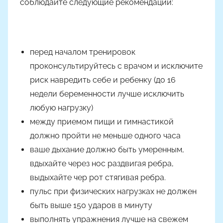
соблюдайте следующие рекомендации:
м
Н
а
с
перед началом тренировок
т
проконсультируйтесь с врачом и исключите
я
риск навредить себе и ребенку (до 16
Ч
недели беременности лучше исключить
а
д
любую нагрузку)
ю
между приемом пищи и гимнастикой
к
должно пройти не меньше одного часа
ваше дыхание должно быть умеренным,
вдыхайте через нос раздвигая ребра,
выдыхайте чер рот стягивая ребра.
пульс при физических нагрузках не должен
быть выше 150 ударов в минуту
выполнять упражнения лучше на свежем