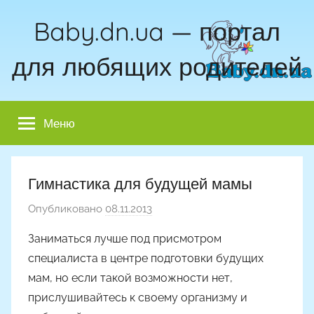
Перейти
Baby.dn.ua — портал
к
содержимому
для любящих родителей
Меню
Гимнастика для будущей мамы
Опубликовано
08.11.2013
а
в
Заниматься лучше под присмотром
т
специалиста в центре подготовки будущих
о
мам, но если такой возможности нет,
р
прислушивайтесь к своему организму и
о