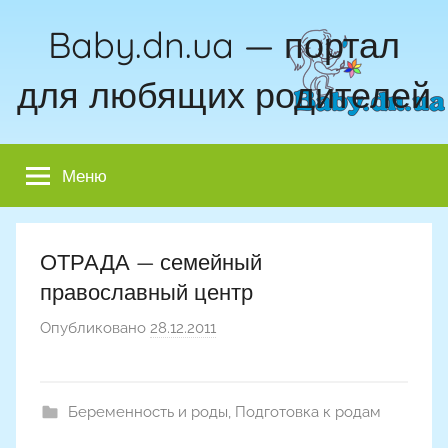
Перейти
Baby.dn.ua — портал
к
содержимому
для любящих родителей
Меню
ОТРАДА — семейный
православный центр
Опубликовано
28.12.2011
а
в
т
о
Беременность и роды
,
Подготовка к родам
р