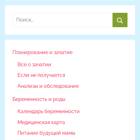
о
м
Найти:
Н
а
Поиск
с
т
я
Планирование и зачатие
Ч
Все о зачатии
а
Если не получается
д
ю
Анализы и обследование
к
Беременность и роды
Календарь беременности
Медицинская карта
Питание будущей мамы