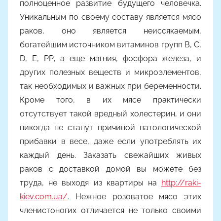
полноценное развитие будущего человечка.
о
Уникальным по своему составу является мясо
м
раков, оно является неиссякаемым,
Y
a
богатейшим источником витаминов групп В, С,
n
D, Е, РР, а еще магния, фосфора железа, и
i
других полезных веществ и микроэлементов,
n
так необходимых и важных при беременности.
a
Кроме того, в их мясе практически
отсутствует такой вредный холестерин, и они
никогда не станут причиной патологической
прибавки в весе, даже если употреблять их
каждый день. Заказать свежайших живых
раков с доставкой домой вы можете без
труда, не выходя из квартиры на
http://raki-
kiev.com.ua/
. Нежное розоватое мясо этих
членистоногих отличается не только своими