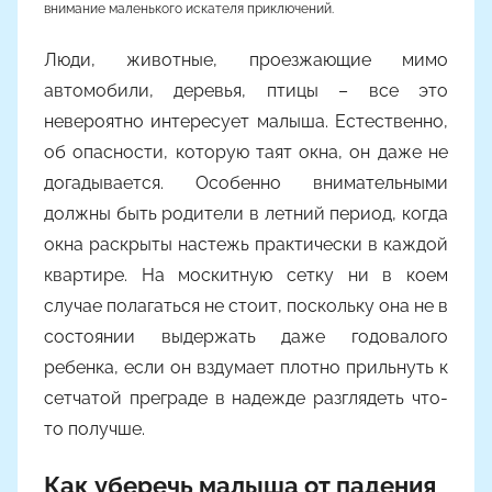
внимание маленького искателя приключений.
о
м
Люди, животные, проезжающие мимо
A
автомобили, деревья, птицы – все это
l
невероятно интересует малыша. Естественно,
y
об опасности, которую таят окна, он даже не
o
догадывается. Особенно внимательными
n
a
должны быть родители в летний период, когда
окна раскрыты настежь практически в каждой
квартире. На москитную сетку ни в коем
случае полагаться не стоит, поскольку она не в
состоянии выдержать даже годовалого
ребенка, если он вздумает плотно прильнуть к
сетчатой преграде в надежде разглядеть что-
то получше.
Как уберечь малыша от падения