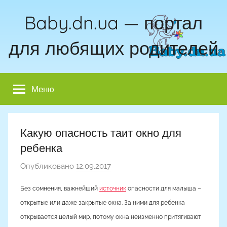
Перейти
Baby.dn.ua — портал
к
содержимому
для любящих родителей
Меню
Какую опасность таит окно для
ребенка
Опубликовано
12.09.2017
а
в
Без сомнения, важнейший
источник
опасности для малыша –
т
открытые или даже закрытые окна. За ними для ребенка
о
открывается целый мир, потому окна неизменно притягивают
р