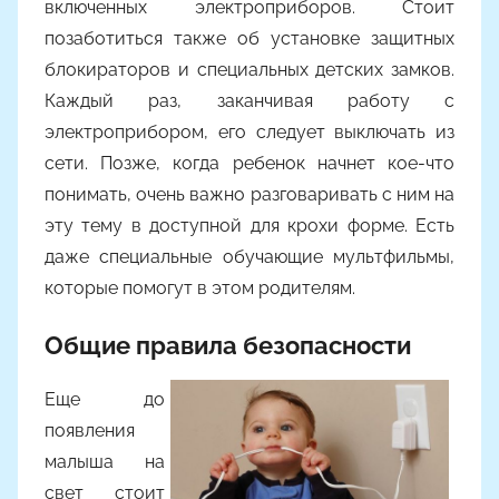
включенных электроприборов. Стоит
о
позаботиться также об установке защитных
м
блокираторов и специальных детских замков.
A
l
Каждый раз, заканчивая работу с
y
электроприбором, его следует выключать из
o
сети. Позже, когда ребенок начнет кое-что
n
понимать, очень важно разговаривать с ним на
a
эту тему в доступной для крохи форме. Есть
даже специальные обучающие мультфильмы,
которые помогут в этом родителям.
Общие правила безопасности
Еще до
появления
малыша на
свет стоит