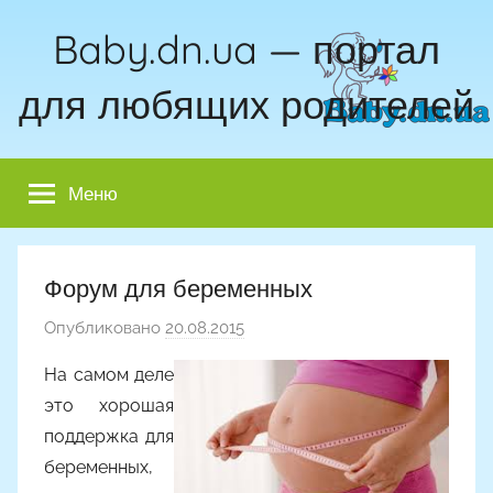
Перейти
Baby.dn.ua — портал
к
содержимому
для любящих родителей
Меню
Форум для беременных
Опубликовано
20.08.2015
а
в
На самом деле
т
это хорошая
о
поддержка для
р
беременных,
о