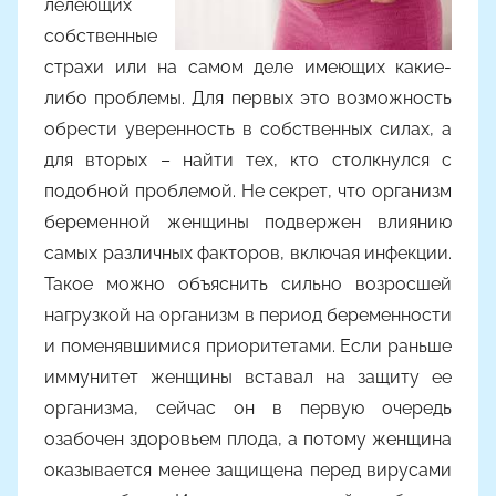
лелеющих
м
собственные
m
a
страхи или на самом деле имеющих какие­-
k
либо проблемы. Для первых это возможность
s
обрести уверенность в собственных силах, а
i
для вторых – найти тех, кто столкнулся с
m
подобной проблемой. Не секрет, что организм
k
беременной женщины подвержен влиянию
o
самых различных факторов, включая инфекции.
Такое можно объяснить сильно возросшей
нагрузкой на организм в период беременности
и поменявшимися приоритетами. Если раньше
иммунитет женщины вставал на защиту ее
организма, сейчас он в первую очередь
озабочен здоровьем плода, а потому женщина
оказывается менее защищена перед вирусами