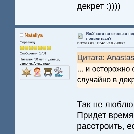
декрет :))))
Re:У кого во сколько не
Nataliya
появляться?
Сорванец
«
Ответ #9 :
13:42, 23.05.2008 »
Сообщений: 1731
Цитата: Anastas
Наталия, 30 лет, г. Донецк,
сыночек Александр
... и осторожн
случайно в декре
Так не люблю 
Придет время 
расстроить, ес