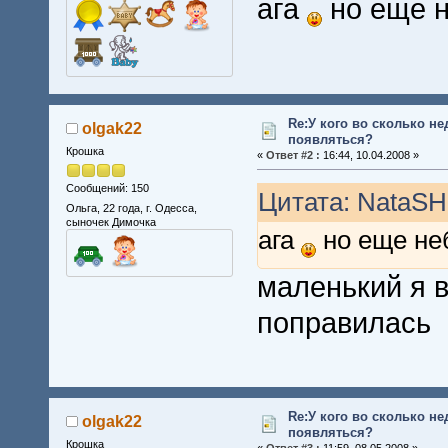
ага
но еще н
Re:У кого во сколько не
olgak22
появляться?
Крошка
«
Ответ #2 :
16:44, 10.04.2008 »
Сообщений: 150
Цитата: NataSHa
Ольга, 22 года, г. Одесса,
сыночек Димочка
ага
но еще неб
маленький я в
поправилась
Re:У кого во сколько не
olgak22
появляться?
Крошка
«
Ответ #3 :
11:59, 08.05.2008 »