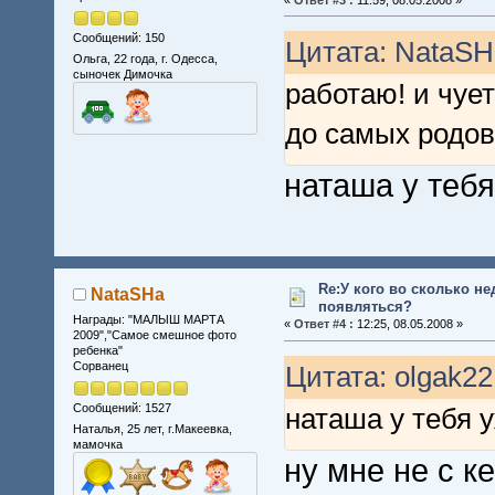
Сообщений: 150
Цитата: NataSHa
Ольга, 22 года, г. Одесса,
сыночек Димочка
работаю! и чуе
до самых родов
наташа у теб
Re:У кого во сколько не
NataSHa
появляться?
Награды: "МАЛЫШ МАРТА
«
Ответ #4 :
12:25, 08.05.2008 »
2009","Самое смешное фото
ребенка"
Сорванец
Цитата: olgak22
Сообщений: 1527
наташа у тебя 
Наталья, 25 лет, г.Макеевка,
мамочка
ну мне не с к