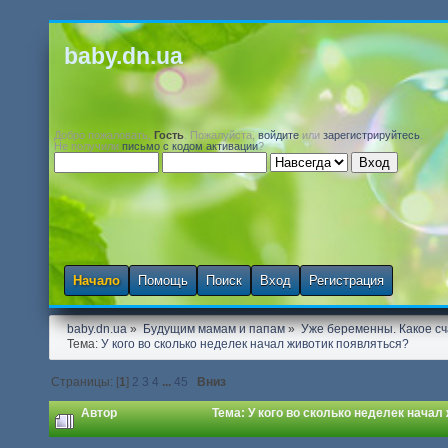
baby.dn.ua
Добро пожаловать,
Гость
. Пожалуйста,
войдите
или
зарегистрируйтесь
.
Не получили
письмо с кодом активации
?
Начало
Помощь
Поиск
Вход
Регистрация
baby.dn.ua
»
Будущим мамам и папам
»
Уже беременны. Какое сч
Тема:
У кого во сколько неделек начал животик появляться? 
Страницы: [
1
]
2
3
4
...
45
Вниз
Автор
Тема: У кого во сколько неделек начал