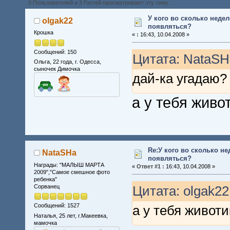
0 Пользователей и 3 Гостей просматривают эту тему.
У кого во сколько неде
olgak22
появляться?
Крошка
«
:
16:43, 10.04.2008 »
Сообщений: 150
Цитата: NataSHa
Ольга, 22 года, г. Одесса,
сыночек Димочка
дай-ка угадаю? 
а у тебя живо
Re:У кого во сколько не
NataSHa
появляться?
Награды: "МАЛЫШ МАРТА
«
Ответ #1 :
16:43, 10.04.2008 »
2009","Самое смешное фото
ребенка"
Сорванец
Цитата: olgak22
Сообщений: 1527
а у тебя живот
Наталья, 25 лет, г.Макеевка,
мамочка