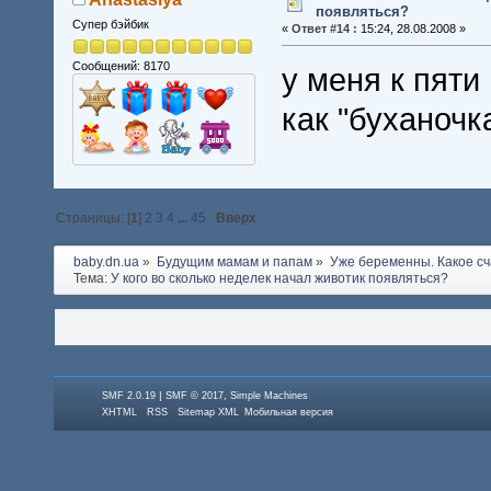
появляться?
Супер бэйбик
«
Ответ #14 :
15:24, 28.08.2008 »
Сообщений: 8170
у меня к пяти
как "буханочк
Страницы: [
1
]
2
3
4
...
45
Вверх
baby.dn.ua
»
Будущим мамам и папам
»
Уже беременны. Какое сч
Тема:
У кого во сколько неделек начал животик появляться? 
|
,
SMF 2.0.19
SMF © 2017
Simple Machines
XHTML
RSS
Sitemap XML
Мобильная версия