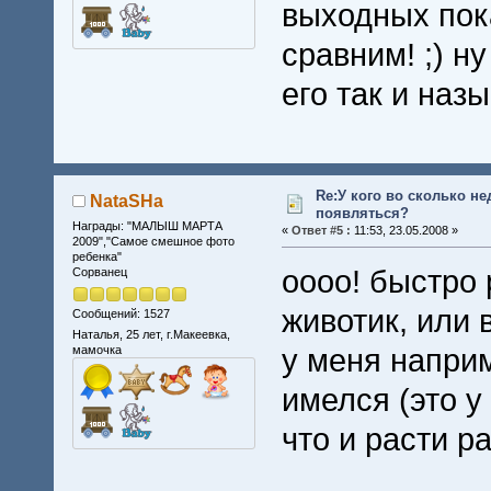
выходных пок
сравним! ;) н
его так и назы
Re:У кого во сколько не
NataSHa
появляться?
Награды: "МАЛЫШ МАРТА
«
Ответ #5 :
11:53, 23.05.2008 »
2009","Самое смешное фото
ребенка"
оооо! быстро 
Сорванец
животик, или
Сообщений: 1527
Наталья, 25 лет, г.Макеевка,
у меня наприм
мамочка
имелся (это у
что и расти ра