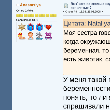
Re:У кого во сколько не
Anastasiya
появляться?
Супер бэйбик
«
Ответ #8 :
13:38, 23.05.2008 »
Сообщений: 8170
Цитата: Nataliya
Моя сестра гово
когда окружающ
беременная, то
есть животик, 
У меня такой 
беременности
понять, то ли
спрашивали н