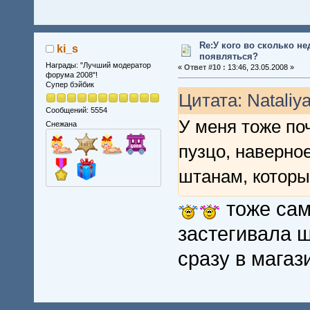
Re:У кого во сколько не
ki_s
появляться?
Награды: "Лучший модератор
«
Ответ #10 :
13:46, 23.05.2008 »
форума 2008"!
Супер бэйбик
Цитата: Nataliya
Сообщений: 5554
У меня тоже по
Снежана
пузцо, наверно
штанам, которы
тоже сам
застегивала 
сразу в магаз