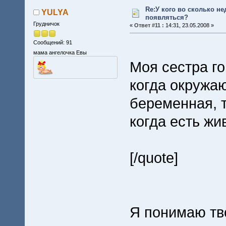
Re:У кого во сколько не
YULYA
появляться?
Грудничок
«
Ответ #11 :
14:31, 23.05.2008 »
Сообщений: 91
мама ангелочка Евы
Моя сестра го
когда окружаю
беременная, т
когда есть жи
[/quote]
Я понимаю тво