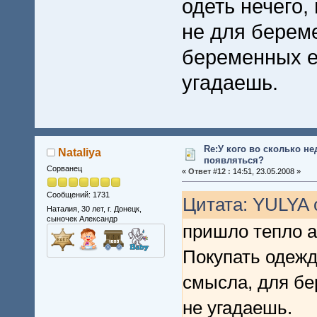
одеть нечего,
не для берем
беременных е
угадаешь.
Re:У кого во сколько не
Nataliya
появляться?
Сорванец
«
Ответ #12 :
14:51, 23.05.2008 »
Сообщений: 1731
Цитата: YULYA о
Наталия, 30 лет, г. Донецк,
сыночек Александр
пришло тепло а
Покупать одежд
смысла, для б
не угадаешь.