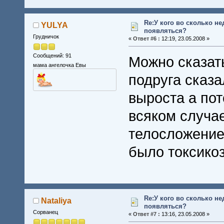
Re:У кого во сколько не
YULYA
появляться?
Грудничок
«
Ответ #6 :
12:19, 23.05.2008 »
Сообщений: 91
Можно сказать
мама ангелочка Евы
подруга сказа
выроста а по
всяком случае
телосложение
было токсикоз
Re:У кого во сколько не
Nataliya
появляться?
Сорванец
«
Ответ #7 :
13:16, 23.05.2008 »