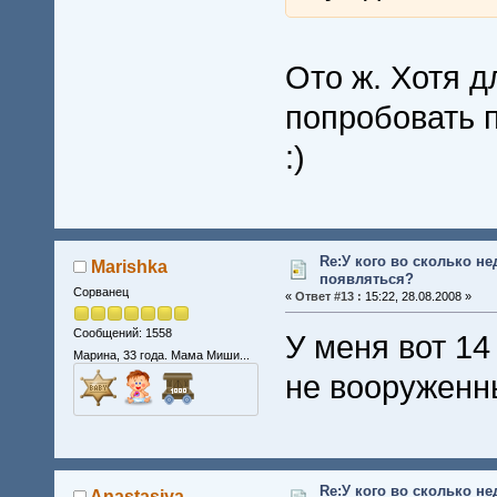
Ото ж. Хотя 
попробовать 
:)
Re:У кого во сколько не
Marishka
появляться?
Сорванец
«
Ответ #13 :
15:22, 28.08.2008 »
Сообщений: 1558
У меня вот 14
Марина, 33 года. Мама Миши...
не вооруженны
Re:У кого во сколько не
Anastasiya