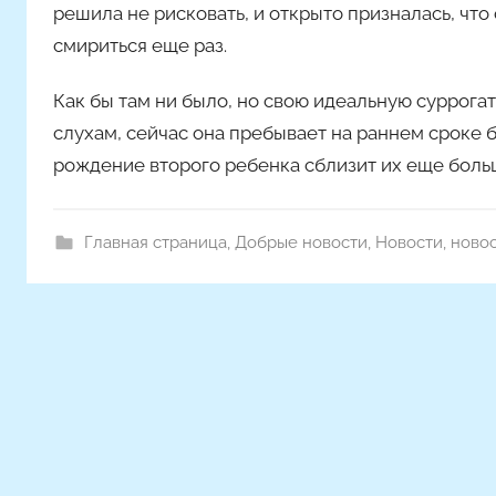
м
решила не рисковать, и открыто призналась, чт
m
смириться еще раз.
a
k
Как бы там ни было, но свою идеальную суррога
s
слухам, сейчас она пребывает на раннем сроке 
i
рождение второго ребенка сблизит их еще боль
m
k
o
Главная страница
,
Добрые новости
,
Новости
,
новос