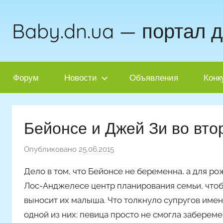
Перейти
к
Baby.dn.ua — портал 
содержимому
Форум
Новости
Объявления
Конк
Бейонсе и Джей Зи во вто
Опубликовано
25.06.2015
а
в
Дело в том, что Бейонсе не беременна, а для ро
т
Лос-Анджелесе центр планирования семьи, чтоб
о
выносит их малыша. Что толкнуло супругов имен
р
одной из них: певица просто не смогла заберем
о