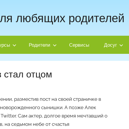
для любящих родителей
урсы
Родители
Сервисы
Досуг
з стал отцом
нии, разместив пост на своей страничке в
 новорожденного сынишки. А позже Алек
witter. Сам актер, долгое время мечтавший о
, на седьмом небе от счастья