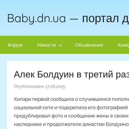
Перейти
к
Baby.dn.ua — портал 
содержимому
Форум
Новости
Объявления
Конк
Алек Болдуин в третий ра
Опубликовано
17.06.2015
а
в
Хилари первой сообщила о случившемся пополне
т
социальной сети и подкрепила его фотографией
о
продублировал фото и сообщение жены в своем T
р
наследнике и продолжателе династии Болдуинов
о