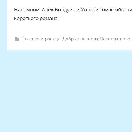
м
Напомним, Алек Болдуин и Хилари Томас обвенча
m
a
короткого романа.
k
s
Главная страница
,
Добрые новости
,
Новости
,
новос
i
m
k
o