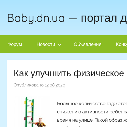
Перейти
к
Baby.dn.ua — портал 
содержимому
Форум
Новости
Объявления
Конк
Как улучшить физическое
Опубликовано
12.08.2020
а
в
т
Большое количество гаджетов
о
снижению активности ребенка
р
время на улице. Такой образ 
о