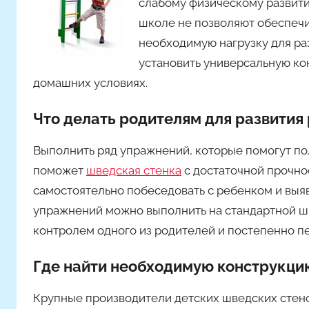
слабому физическому развити
м
школе не позволяют обеспечи
A
l
необходимую нагрузку для ра
y
установить универсальную ко
o
домашних условиях.
n
a
Что делать родителям для развития
Выполнить ряд упражнений, которые помогут п
поможет
шведская стенка
с достаточной прочно
самостоятельно побеседовать с ребенком и выя
упражнений можно выполнить на стандартной ш
контролем одного из родителей и постепенно п
Где найти необходимую конструкци
Крупные производители детских шведских стен