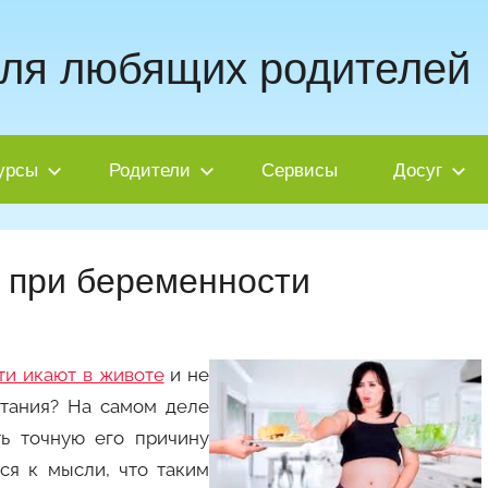
для любящих родителей
урсы
Родители
Сервисы
Досуг
у при беременности
ти икают в животе
и не
итания? На самом деле
ть точную его причину
ся к мысли, что таким