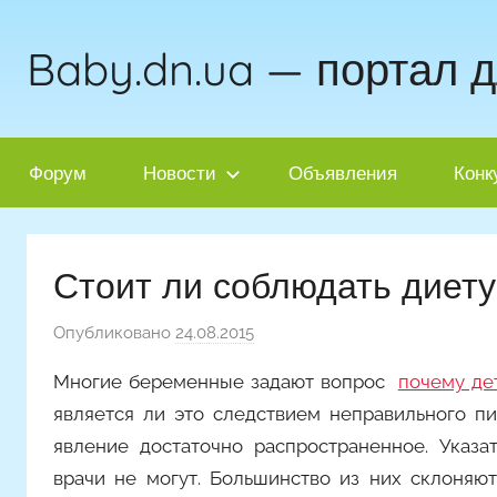
Перейти
к
Baby.dn.ua — портал 
содержимому
Форум
Новости
Объявления
Конк
Стоит ли соблюдать диет
Опубликовано
24.08.2015
а
в
Многие беременные задают вопрос ­
почему де
т
является ли это следствием неправильного п
о
явление достаточно распространенное. Указа
р
врачи не могут. Большинство из них склоняют
о