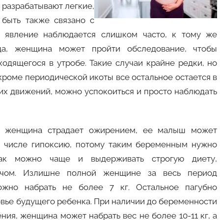
 разрабатывают легкие,
 быть также связано с
е явление наблюдается слишком часто, к тому же
да, женщина может пройти обследование, чтобы
одящегося в утробе. Такие случаи крайне редки, но
 кроме периодической икоты все остальное остается в
их движений, можно успокоиться и просто наблюдать
ли женщина страдает ожирением, ее малыш может
м числе гипоксию, потому таким беременным нужно
как можно чаще и выдерживать строгую диету,
ачом. Излишне полной женщине за весь период
ожно набрать не более 7 кг. Остальное пагубно
овье будущего ребенка. При наличии до беременности
ия, женщина может набрать вес не более 10­-11 кг, а