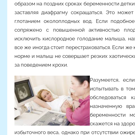
м
образом на поздних сроках беременности детки
m
заставляя диафрагму сокращаться. Это может
a
глотанием околоплодных вод. Если подобно
k
сопряжено с повышенной активностью пло
s
исключить кислородное голодание малыша, нах
i
все же иногда стоит перестраховаться. Если же
m
норме и малыш не совершает резких хаотическ
k
за поведением крохи.
o
Разумеется, ес
испытывать в то
обследоваться 
назначенную вр
беременности м
скажется на здор
избыточного веса, однако при отсутствии ожирен