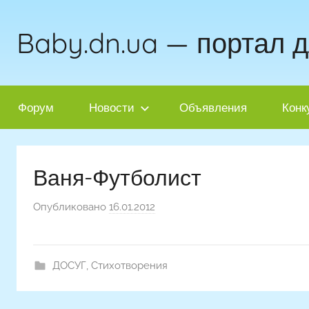
Перейти
к
Baby.dn.ua — портал 
содержимому
Форум
Новости
Объявления
Конк
Ваня-Футболист
Опубликовано
16.01.2012
а
в
т
о
ДОСУГ
,
Стихотворения
р
о