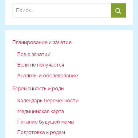
м
Найти:
Н
а
Поиск
с
т
я
Планирование и зачатие
Ч
Все о зачатии
а
Если не получается
д
ю
Анализы и обследование
к
Беременность и роды
Календарь беременности
Медицинская карта
Питание будущей мамы
Подготовка к родам