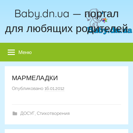
Перейти
Baby.dn.ua — портал
к
содержимому
для любящих родителей
Меню
МАРМЕЛАДКИ
Опубликовано
16.01.2012
а
в
т
о
ДОСУГ
,
Стихотворения
р
о