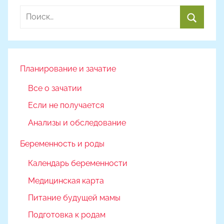
м
Найти:
Н
а
Поиск
с
т
я
Планирование и зачатие
Ч
Все о зачатии
а
Если не получается
д
ю
Анализы и обследование
к
Беременность и роды
Календарь беременности
Медицинская карта
Питание будущей мамы
Подготовка к родам