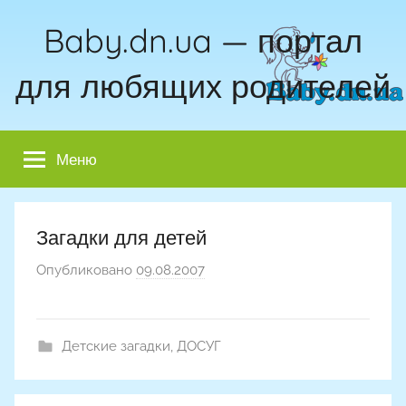
Перейти
Baby.dn.ua — портал
к
содержимому
для любящих родителей
Меню
Загадки для детей
Опубликовано
09.08.2007
а
в
т
о
Детские загадки
,
ДОСУГ
р
о