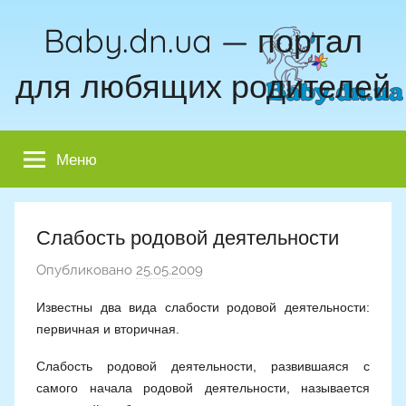
Перейти
Baby.dn.ua — портал
к
содержимому
для любящих родителей
Меню
Слабость родовой деятельности
Опубликовано
25.05.2009
а
в
Известны два вида слабости родовой деятельности:
т
первичная и вторичная.
о
р
Слабость родовой деятельности, развившаяся с
о
самого начала родовой деятельности, называется