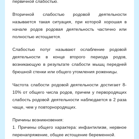
первичной слабостью.
м
Н
Вторичной слабостью родовой деятельности
а
называется такая ситуация, при которой хорошая в
с
начале родов родовая деятельность частично или
т
полностью истощается.
я
Слабостью потуг называют ослабление родовой
Ч
деятельности в конце второго периода родов,
а
возникающую в результате слабости мышц передней
д
брюшной стенки или общего утомления роженицы.
ю
к
Частота слабости родовой деятельности достигает 8-
10% от общего числа родов, причем у первородящих
слабость родовой деятельности наблюдается в 2 раза
чаще, чем у повторнородящих.
Причины возникновения:
1. Причины общего характера: инфантилизм, нервное
перенапряжение, общее истощение беременной.