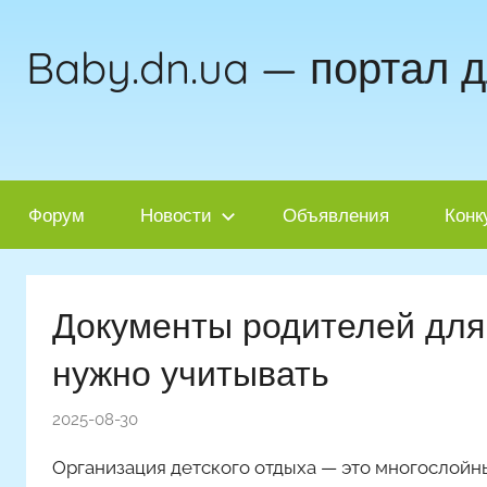
Перейти
к
Baby.dn.ua — портал 
содержимому
Форум
Новости
Объявления
Конк
Документы родителей для 
нужно учитывать
2025-08-30
Организация детского отдыха — это многослойны