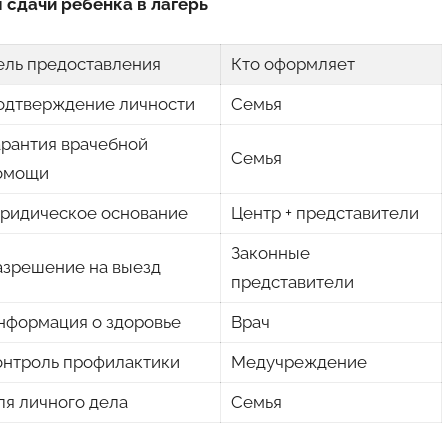
 сдачи ребенка в лагерь
ель предоставления
Кто оформляет
одтверждение личности
Семья
арантия врачебной
Семья
омощи
ридическое основание
Центр + представители
Законные
азрешение на выезд
представители
нформация о здоровье
Врач
онтроль профилактики
Медучреждение
ля личного дела
Семья