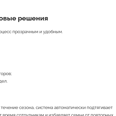
ровые решения
оцесс прозрачным и удобным.
торов;
дел.
 течение сезона, система автоматически подтягивает
т время сотрудникам и избавляет семьи от повторных