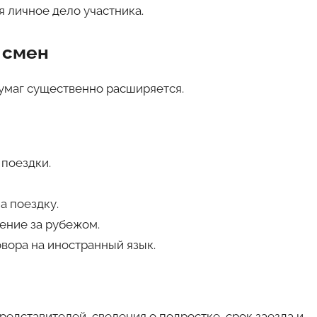
 личное дело участника.
 смен
бумаг существенно расширяется.
 поездки.
а поездку.
ение за рубежом.
вора на иностранный язык.
едставителей, сведения о подростке, срок заезда и