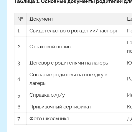
Таблица 1. Основные документы родителей для
№
Документ
Ц
1
Свидетельство о рождении/паспорт
П
Г
2
Страховой полис
п
3
Договор с родителями на лагерь
Ю
Согласие родителя на поездку в
4
Р
лагерь
5
Справка 079/у
И
6
Прививочный сертификат
К
7
Фото школьника
Д