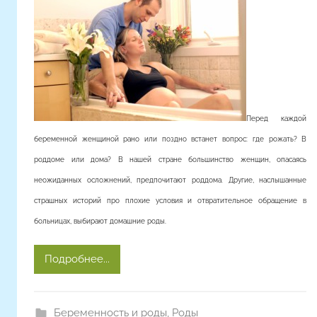
о
р
о
м
Перед каждой
беременной женщиной рано или поздно встанет вопрос: где рожать? В
роддоме или дома? В нашей стране большинство женщин, опасаясь
неожиданных осложнений, предпочитают роддома. Другие, наслышанные
страшных историй про плохие условия и отвратительное обращение в
больницах, выбирают домашние роды.
Подробнее...
Беременность и роды
,
Роды