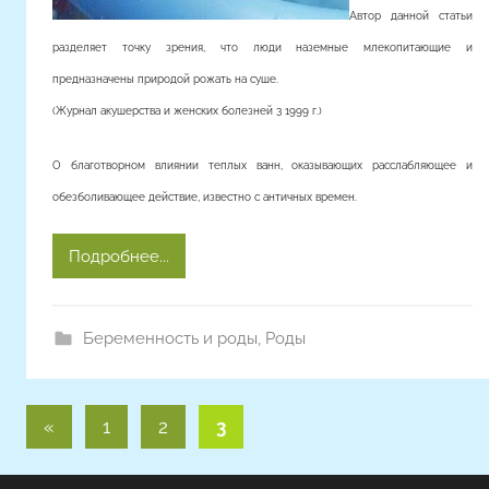
Автор данной статьи
разделяет точку зрения, что люди наземные млекопитающие и
предназначены природой рожать на суше.
(Журнал акушерства и женских болезней 3 1999 г.)
О благотворном влиянии теплых ванн, оказывающих расслабляющее и
обезболивающее действие, известно с античных времен.
Подробнее...
Беременность и роды
,
Роды
Пагинация
Предыдущие
«
1
2
3
записи
записей