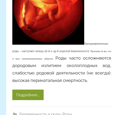
м
Преждевременные
роды – наступают между 28-й и 39-й неделей беременности.
Причины те же, что
Роды часто осложняются
и при самопроизвольных абортах.
дородовым излитием околоплодных вод,
слабостью родовой деятельности (не всегда);
высокая перинатальная смертность.
Подробнее...
Беременность и роды
,
Роды