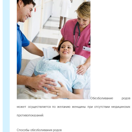
о
р
о
м
Обезболивание родов
может осуществляется по желанию женщины при отсутствии медицинских
противопоказаний.
Способы обезболивания родов