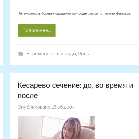
Интенсивность болевых ощущений при родах зависит от разных факторов.
Подробнее...
Беременность и роды
,
Роды
Кесарево сечение: до, во время и
после
Опубликовано
18.06.2007
а
в
т
о