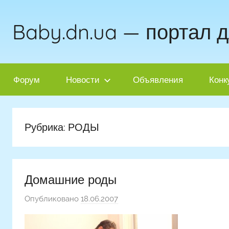
Перейти
к
Baby.dn.ua — портал 
содержимому
Форум
Новости
Объявления
Конк
Рубрика:
РОДЫ
Домашние роды
Опубликовано
18.06.2007
а
в
т