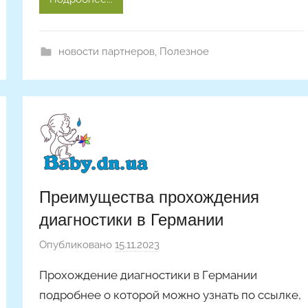
i
c
l
новости партнеров
,
Полезное
e
s
Преимущества прохождения
диагностики в Германии
Опубликовано
15.11.2023
а
в
Прохождение диагностики в Германии
т
подробнее о которой можно узнать по ссылке,
о