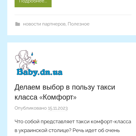
Подробнее...
t
i
c
новости партнеров
,
Полезное
l
e
s
Делаем выбор в пользу такси
класса «Комфорт»
Опубликовано
15.11.2023
а
в
Что собой представляет такси комфорт-класса
т
в украинской столице? Речь идет об очень
о