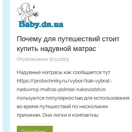
Почему для путешествий стоит
купить надувной матрас
Опубликовано
16.11.2023
а
в
Надувные матрасы как сообщается тут
т
https://protechniky.ru/vybor/kak-vybrat-
о
naduvnoj-matras-polnoe-rukovodstvo
р
пользуются популярностью для использования
о
м
во время путешествий по нескольким
A
причинам. Они легки и компактны
r
t
Подробнее...