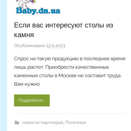
Если вас интересуют столы из
камня
Опубликовано
13.11.2023
а
в
Спрос на такую продукцию в последнее время
т
лишь растет. Приобрести качественные
о
каменные столы в Москве не составит труда.
р
Вам нужно
о
м
A
Подробнее...
r
t
i
новости партнеров
,
Полезное
c