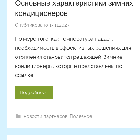
Основные характеристики зимних
кондиционеров
Опубликовано
17.11.2023
а
в
По мере того, как температура падает,
т
необходимость в эффективных решениях для
о
отопления становится решающей. Зимние
р
кондиционеры, которые представлены по
о
м
ссылке
A
r
Подробнее...
t
i
c
новости партнеров
,
Полезное
l
e
s