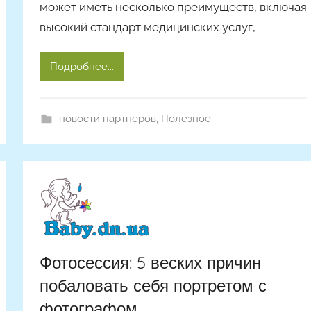
может иметь несколько преимуществ, включая
р
высокий стандарт медицинских услуг,
о
м
A
Подробнее...
r
t
i
новости партнеров
,
Полезное
c
l
e
s
Фотосессия: 5 веских причин
побаловать себя портретом с
фотографом