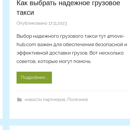
Как выбрать надежное грузовое
такси
Опубликовано
17.11.2023
а
в
Выбор надежного грузового такси тут 4move-
т
hub.com важен для обеспечения безопасной и
о
эффективной доставки грузов. Вот несколько
р
советов, которые могут помочь
о
м
A
Подробнее...
r
t
i
новости партнеров
,
Полезное
c
l
e
s