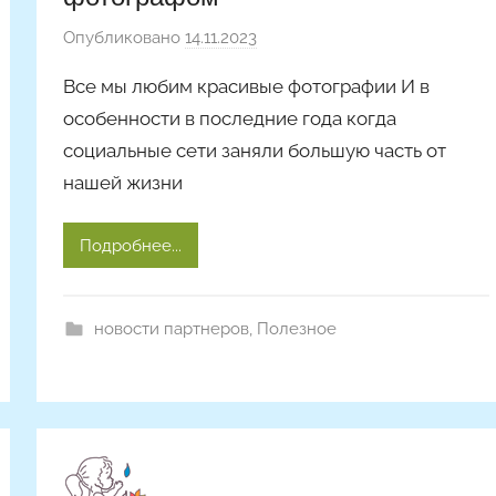
Опубликовано
14.11.2023
а
в
Все мы любим красивые фотографии И в
т
особенности в последние года когда
о
социальные сети заняли большую часть от
р
нашей жизни
о
м
A
Подробнее...
r
t
i
новости партнеров
,
Полезное
c
l
e
s