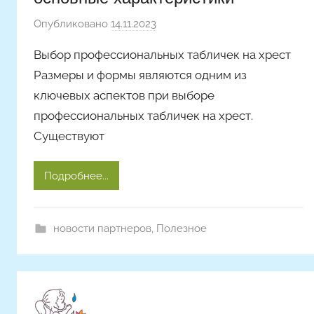
Опубликовано
14.11.2023
а
в
Выбор профессиональных табличек на хрест
т
Размеры и формы являются одним из
о
ключевых аспектов при выборе
р
профессиональных табличек на хрест.
о
м
Существуют
A
r
Подробнее...
t
i
c
новости партнеров
,
Полезное
l
e
s