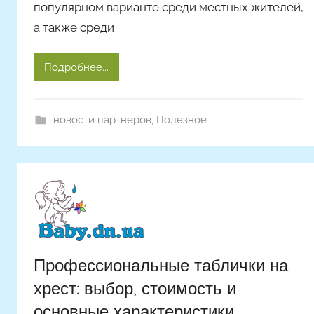
популярном варианте среди местных жителей,
р
а также среди
о
м
A
Подробнее...
r
t
i
новости партнеров
,
Полезное
c
l
e
s
Профессиональные таблички на
хрест: выбор, стоимость и
основные характеристики