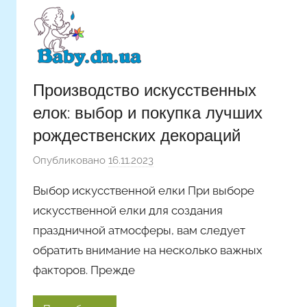
Производство искусственных
елок: выбор и покупка лучших
рождественских декораций
Опубликовано
16.11.2023
а
в
Выбор искусственной елки При выборе
т
искусственной елки для создания
о
праздничной атмосферы, вам следует
р
обратить внимание на несколько важных
о
м
факторов. Прежде
A
r