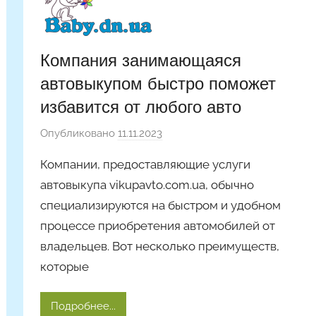
Компания занимающаяся
автовыкупом быстро поможет
избавится от любого авто
Опубликовано
11.11.2023
а
в
Компании, предоставляющие услуги
т
автовыкупа vikupavto.com.ua, обычно
о
специализируются на быстром и удобном
р
процессе приобретения автомобилей от
о
м
владельцев. Вот несколько преимуществ,
A
которые
r
t
Подробнее...