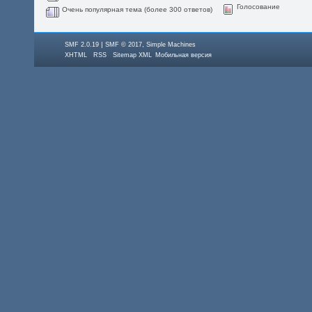
Голосование
Очень популярная тема (более 300 ответов)
|
,
SMF 2.0.19
SMF © 2017
Simple Machines
XHTML
RSS
Sitemap XML
Мобильная версия