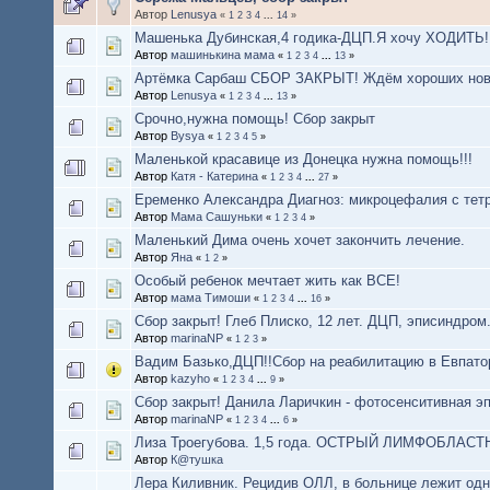
Автор
Lenusya
«
1
2
3
4
...
14
»
Машенька Дубинская,4 годика-ДЦП.Я хочу ХОДИТЬ!
Автор
машинькина мама
«
1
2
3
4
...
13
»
Артёмка Сарбаш СБОР ЗАКРЫТ! Ждём хороших нов
Автор
Lenusya
«
1
2
3
4
...
13
»
Срочно,нужна помощь! Сбор закрыт
Автор
Bysya
«
1
2
3
4
5
»
Маленькой красавице из Донецка нужна помощь!!!
Автор
Катя - Катерина
«
1
2
3
4
...
27
»
Еременко Александра Диагноз: микроцефалия с тет
Автор
Мама Сашуньки
«
1
2
3
4
»
Маленький Дима очень хочет закончить лечение.
Автор
Яна
«
1
2
»
Особый ребенок мечтает жить как ВСЕ!
Автор
мама Тимоши
«
1
2
3
4
...
16
»
Сбор закрыт! Глеб Плиско, 12 лет. ДЦП, эписиндром
Автор
marinaNP
«
1
2
3
»
Вадим Базько,ДЦП!!Сбор на реабилитацию в Евпатори
Автор
kazyho
«
1
2
3
4
...
9
»
Сбор закрыт! Данила Ларичкин - фотосенситивная э
Автор
marinaNP
«
1
2
3
4
...
6
»
Лиза Троегубова. 1,5 года. ОСТРЫЙ ЛИМФОБЛАС
Автор
К@тушка
Лера Киливник. Рецидив ОЛЛ, в больнице лежит одн