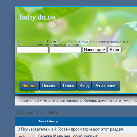
baby.dn.ua
Добро пожаловать,
Гость
. Пожалуйста,
войдите
или
зарегистрируйтесь
.
Не получили
письмо с кодом активации
?
Начало
Помощь
Поиск
Вход
Регистрация
baby.dn.ua
»
Благотворительность. Хочешь изменить этот мир - на
Страницы: [
1
]
2
3
Вниз
Тема
/
Автор
0 Пользователей и 4 Гостей просматривают этот раздел.
Сережа Мальцев, сбор закрыт