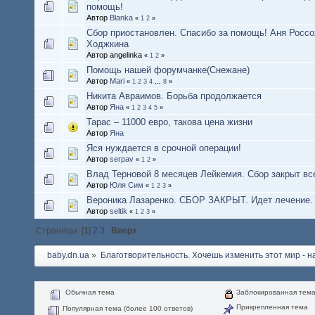
помощь!
Автор
Blanka
«
1
2
»
Cбор приостановлен. Спасибо за помощь! Аня Россо
Ходжкина
Автор angelinka
«
1
2
»
Помощь нашей форумчанке(Снежане)
Автор
Mari
«
1
2
3
4
...
8
»
Никита Авраимов. Борьба продолжается
Автор
Яна
«
1
2
3
4
5
»
Тарас – 11000 евро, такова цена жизни
Автор
Яна
Яся нуждается в срочной операции!
Автор
serpav
«
1
2
»
Влад Терновой 8 месяцев Лейкемия. Сбор закрыт вс
Автор
Юля Сим
«
1
2
3
»
Вероника Лазаренко. СБОР ЗАКРЫТ. Идет лечение.
Автор
seltik
«
1
2
3
»
Страницы: [
1
]
2
3
Вверх
baby.dn.ua
»
Благотворительность. Хочешь изменить этот мир - на
Обычная тема
Заблокированная тем
Прикрепленная тема
Популярная тема (более 100 ответов)