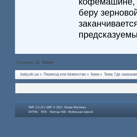
кофемашине, 
беру зерновой
заканчивается
предсказуемы
Страницы: [
1
]
Вверх
baby.dn.ua
»
Переезд или беженство
»
Киев
»
Тема:
Где заказыв
|
,
SMF 2.0.19
SMF © 2017
Simple Machines
XHTML
RSS
Sitemap XML
Мобильная версия