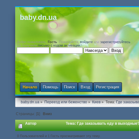
baby.dn.ua
Добро пожаловать,
Гость
. Пожалуйста,
войдите
или
зарегистрируйтесь
.
Не получили
письмо с кодом активации
?
Начало
Помощь
Поиск
Вход
Регистрация
baby.dn.ua
»
Переезд или беженство
»
Киев
»
Тема:
Где заказыв
Страницы: [
1
]
Вниз
Автор
Тема: Где заказывать еду в выходные?
0 Пользователей и 1 Гость просматривают эту тему.