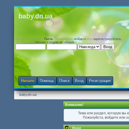
baby.dn.ua
Добро пожаловать,
Гость
. Пожалуйста,
войдите
или
зарегистрируйтесь
.
Не получили
письмо с кодом активации
?
Начало
Помощь
Поиск
Вход
Регистрация
baby.dn.ua
Внимание!
Тема или раздел, которую вы и
Пожалуйста, войдите или
з
Вход