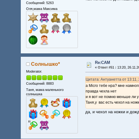
Сообщений: 5263
Оля,мама Максима
Re:CAM
Солнышко*
«
Ответ #51 :
13:20, 26.11.2
Moderator.
Цитата: Антуанетта от 13:11, 
Сообщений: 8883
а Micro тебе нра? мне намного
Таня, мама маленького
правда чехла нет
солнышка
и я вот не помню меньше ли у 
Таня,у вас есть чехол на нож
да, и чехол на ножки и дожд