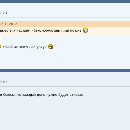
012 »
26.11.2012
ик есть. У нас цвет - беж, нормальный, как по мне
такой же как у нас yazyk
012 »
я боюсь,что каждый день нужно будет стирать