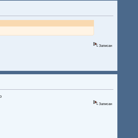
Записан
р
Записан