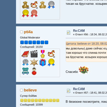
тихая на брусчатке. козыре
Re:CAM
pti4a
«
Ответ #56 :
18:34, 08.02.2
Global Moderator
Цитата: believe от 18:20, 08.0
Сообщений: 16150
мы довольны) даже сейчас ез
там хорошо что спинка почти
на брусчатке. козырек хорош
Спасибо
Re:CAM
believe
«
Ответ #57 :
18:41, 08.02.2
Супер бэйбик
В безизоне посмотрите, пок
Сообщений: 10399