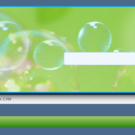
а:
CAM