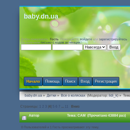
baby.dn.ua
Добро пожаловать,
Гость
. Пожалуйста,
войдите
или
зарегистрируйтесь
.
Не получили
письмо с кодом активации
?
Начало
Помощь
Поиск
Вход
Регистрация
baby.dn.ua
»
Детки
»
Все о колясках 
(Модератор:
lidi_k
) »
Тем
Страницы:
1
2
3
[
4
]
5
6
7
...
11
Вниз
Автор
Тема: CAM (Прочитано 43884 раз)
0 Пользователей и 1 Гость просматривают эту тему.