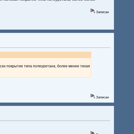
Записан
есах покрытие типа полеуретана, более менее тихая
Записан