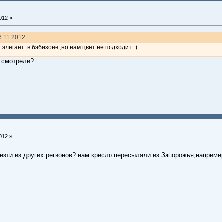
012 »
26.11.2012
1 элегант в бэбизоне ,но нам цвет не подходит. :(
 смотрели?
012 »
везти из других регионов? нам кресло пересылали из Запорожья,наприме