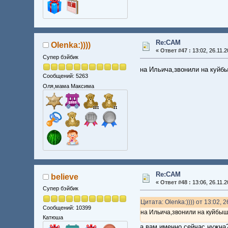
Re:CAM
Olenka:))))
«
Ответ #47 :
13:02, 26.11.2
Супер бэйбик
на Ильича,звонили на куйбыш
Сообщений: 5263
Оля,мама Максима
Re:CAM
believe
«
Ответ #48 :
13:06, 26.11.2
Супер бэйбик
Цитата: Olenka:)))) от 13:02, 
Сообщений: 10399
на Ильича,звонили на куйбыше
Катюша
а вам именно сейчас нужна