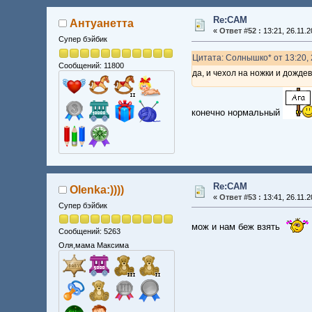
Re:CAM
Антуанетта
«
Ответ #52 :
13:21, 26.11.2
Супер бэйбик
Цитата: Солнышко* от 13:20, 
Сообщений: 11800
да, и чехол на ножки и дождев
конечно нормальный
Re:CAM
Olenka:))))
«
Ответ #53 :
13:41, 26.11.2
Супер бэйбик
мож и нам беж взять
Сообщений: 5263
Оля,мама Максима