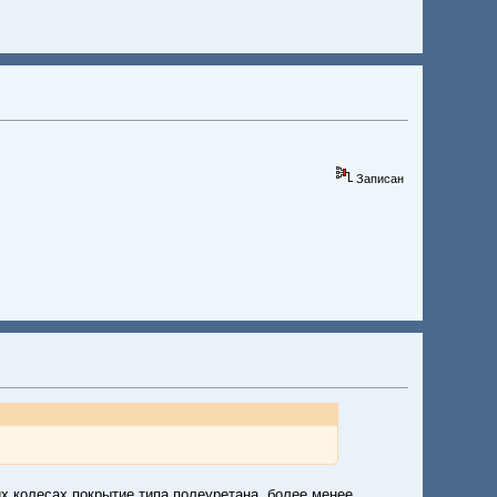
Записан
их колесах покрытие типа полеуретана, более менее