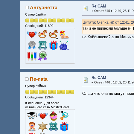
Re:CAM
Антуанетта
«
Ответ #45 :
12:49, 26.11.2
Супер бэйбик
Цитата: Olenka:)))) от 12:41, 
Сообщений: 11800
так и не привезли больше ((( 
на Куйбышева? а на Ильича
Re:CAM
Re-nata
«
Ответ #46 :
12:52, 26.11.2
Супер бэйбик
Оль,а что они не могут при
Сообщений: 12344
я-бесценна! Для всего
остального есть MasterCard!