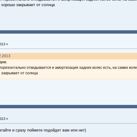
к хорошо закрывает от солнца
013 »
2.2013
дим.
 горизонтально откидывается и амортизация задних колес есть, на самих кол
о закрывает от солнца
013 »
атайте и сразу поймете подойдет вам или нет)