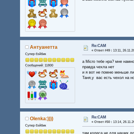
Re:CAM
Антуанетта
«
Ответ #49 :
13:11, 26.11.2
Супер бэйбик
а Micro тебе нра? мне намно
Сообщений: 11800
правда чехла нет
и я вот не помню меньше ли 
Таня,у вас есть чехол на н
Re:CAM
Olenka:))))
«
Ответ #50 :
13:14, 26.11.2
Супер бэйбик
там колеса не для наших до