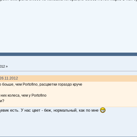
012 »
26.11.2012
 боьше, чем Portofino, расцветки гораздо круче
них колеса, чем у Portofino
ки?
евик есть. У нас цвет - беж, нормальный, как по мне