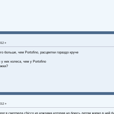
012 »
го больше, чем Portofino, расцветки гораздо круче
у них колеса, чем у Portofino
ожки?
012 »
рог.я смотрела chicco из кожзама которая,но боюсь летом жарко в ней б