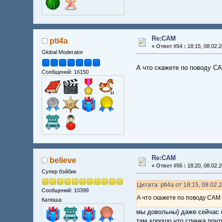
Re:CAM
pti4a
«
Ответ #54 :
18:15, 08.02.2
Global Moderator
А что скажете по поводу CA
Сообщений: 16150
Re:CAM
believe
«
Ответ #55 :
18:20, 08.02.2
Супер бэйбик
Цитата: pti4a от 18:15, 08.02.
Сообщений: 10399
А что скажете по поводу CAM 
Катюша
мы довольны) даже сейчас 
там хорошо что спинка почт