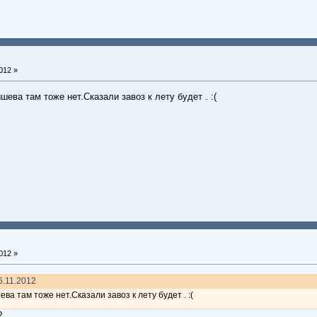
012 »
ева там тоже нет.Сказали завоз к лету будет . :(
012 »
26.11.2012
ва там тоже нет.Сказали завоз к лету будет . :(
?