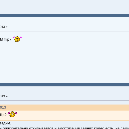
013 »
M flip?
013 »
2013
flip?
ездим.
и горизонтально откидывается и амортизация задних колес есть, на сам