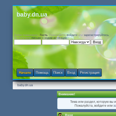
baby.dn.ua
Добро пожаловать,
Гость
. Пожалуйста,
войдите
или
зарегистрируйтесь
.
Не получили
письмо с кодом активации
?
Начало
Помощь
Поиск
Вход
Регистрация
baby.dn.ua
Внимание!
Тема или раздел, которую вы и
Пожалуйста, войдите или
з
Вход