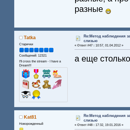
разные
Re:Метод наблюдения з
Tatka
слизью
Старички
«
Ответ #47 :
10:57, 01.04.2012 »
Сообщений: 12321
а еще стольк
I'll cross the stream - I have a
Dream!!!
Re:Метод наблюдения з
Kat81
слизью
Новорожденный
«
Ответ #48 :
17:32, 19.01.2016 »