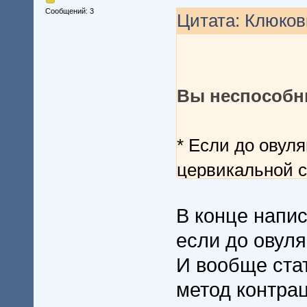
Сообщений: 3
Цитата: Клюковк
Вы неспособны
* Если до овул
цервикальной с
* Начиная с веч
В конце напис
начала менстру
если до овуля
половые сноше
И вообще ста
метод контрац
Избегайте поло