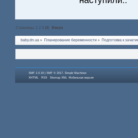
Страницы:
1
2
3
[
4
]
Вверх
baby.dn.ua
»
Планирование беременности
»
Подготовка к зачати
|
,
SMF 2.0.19
SMF © 2017
Simple Machines
XHTML
RSS
Sitemap XML
Мобильная версия