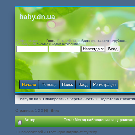
baby.dn.ua
Добро пожаловать,
Гость
. Пожалуйста,
войдите
или
зарегистрируйтесь
.
Не получили
письмо с кодом активации
?
Начало
Помощь
Поиск
Вход
Регистрация
baby.dn.ua
»
Планирование беременности
»
Подготовка к зачати
Страницы:
1
2
3
[
4
]
Вниз
Автор
Тема: Метод наблюдения за цервикаль
0 Пользователей и 1 Гость просматривают эту тему.