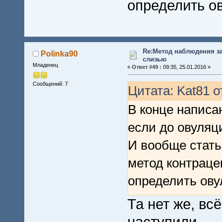
определить о
пользуйтесь д
контрацепции!
Re:Метод наблюдения з
Polinka90
Коэффициент н
слизью
Младенец
«
Ответ #49 :
09:35, 25.01.2016 »
Сообщений: 7
Цитата: Kat81 о
По материалам 
В конце написа
http://agat.aorta.
если до овуляци
И вообще стать
метод контраце
определить ову
Та нет же, вс
наступили..