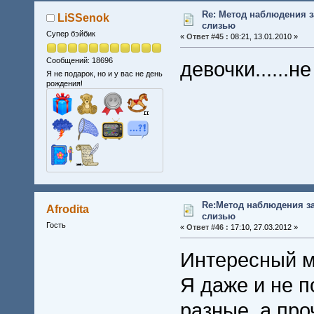
Re: Метод наблюдения 
LiSSenok
слизью
Супер бэйбик
«
Ответ #45 :
08:21, 13.01.2010 »
Сообщений: 18696
девочки......
Я не подарок, но и у вас не день
рождения!
Re:Метод наблюдения з
Afrodita
слизью
Гость
«
Ответ #46 :
17:10, 27.03.2012 »
Интересный м
Я даже и не 
разные, а про