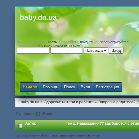
baby.dn.ua
Добро пожаловать,
Гость
. Пожалуйста,
войдите
или
зарегистрируйтесь
.
Не получили
письмо с кодом активации
?
Начало
Помощь
Поиск
Вход
Регистрация
baby.dn.ua
»
Здоровье матери и ребёнка
»
Здоровье родителей
(
Страницы: [
1
]
Вниз
Автор
Тема: Наркомания?? как боротся с эти
0 Пользователей и 1 Гость просматривают эту тему.