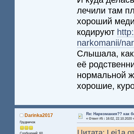
лечили там пл
хороший медиц
кодируют
http
narkomanii/na
Слышала, как
её родственни
нормальной ж
хорошие, куро
Re: Наркомания?? как б
Darinka2017
«
Ответ #5 :
16:02, 22.10.2020 
Грудничок
Цитата: Lei1a от
Сообщений: 60