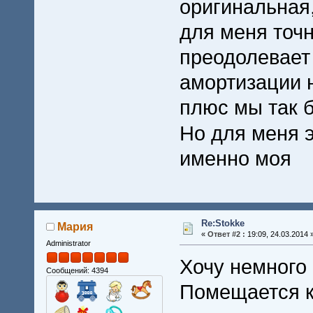
оригинальная
для меня точ
преодолевает 
амортизации н
плюс мы так
Но для меня 
именно моя
Re:Stokke
Мария
«
Ответ #2 :
19:09, 24.03.2014 
Administrator
Хочу немного 
Сообщений: 4394
Помещается к