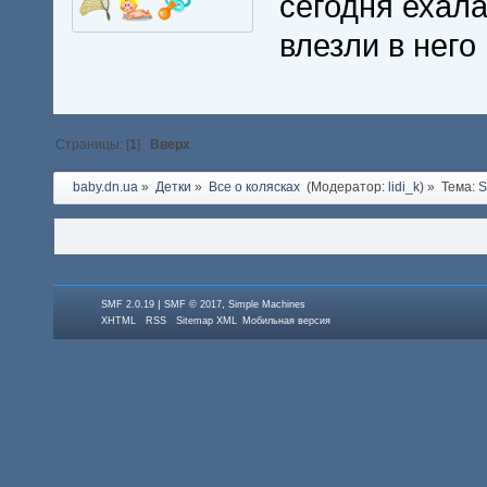
сегодня ехала
влезли в него
Страницы: [
1
]
Вверх
baby.dn.ua
»
Детки
»
Все о колясках 
(Модератор:
lidi_k
) »
Тема:
S
|
,
SMF 2.0.19
SMF © 2017
Simple Machines
XHTML
RSS
Sitemap XML
Мобильная версия