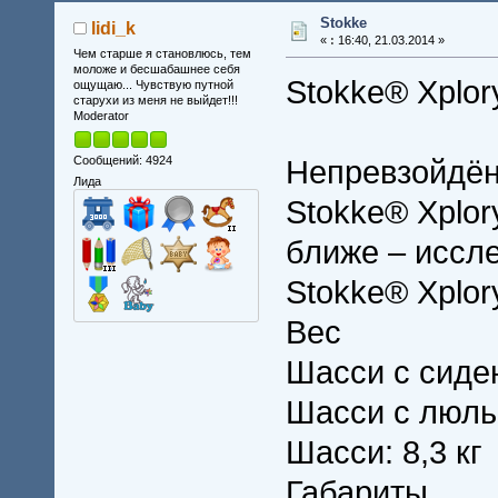
Stokke
lidi_k
«
:
16:40, 21.03.2014 »
Чем старше я становлюсь, тем
моложе и бесшабашнее себя
Stokke® Xplo
ощущаю... Чувствую путной
старухи из меня не выйдет!!!
Moderator
Сообщений: 4924
Непревзойдён
Лида
Stokke® Xplo
ближе – иссл
Stokke® Xplor
Вес
Шасси с сиден
Шасси с люльк
Шасси: 8,3 кг
Габариты