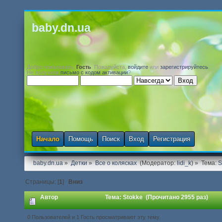
baby.dn.ua
Добро пожаловать,
Гость
. Пожалуйста,
войдите
или
зарегистрируйтесь
.
Не получили
письмо с кодом активации
?
Начало
Помощь
Поиск
Вход
Регистрация
baby.dn.ua
»
Детки
»
Все о колясках 
(Модератор:
lidi_k
) »
Тема:
S
Страницы: [
1
]
Вниз
Автор
Тема: Stokke (Прочитано 2955 раз)
0 Пользователей и 1 Гость просматривают эту тему.