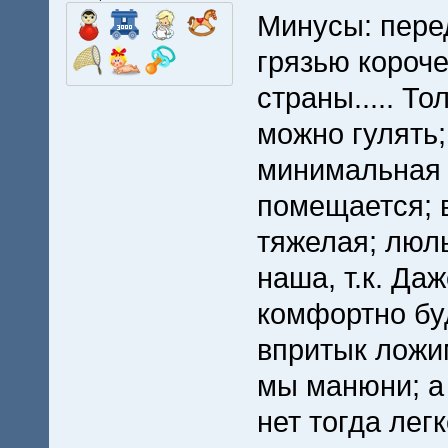
Минусы: пере
грязью короче
страны..... Т
можно гулять
минимальная 
помещается; в
тяжелая; люль
наша, т.к. Да
комфортно буд
впритык ложим
мы манюни; а 
нет тогда лег