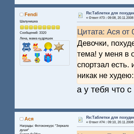
Re:Таблетки для похуде
Fendi
«
Ответ #73 :
09:08, 20.11.2008
Шалунишка
Цитата: Ася от 
Сообщений: 3320
Лена, мама кудряшек
Девочки, похуд
тема! у меня в 
спортзал есть. 
никак не худею:((
а у тебя что 
Re:Таблетки для похуде
Ася
«
Ответ #74 :
09:10, 20.11.2008
Награды: Фотоконкурс "Зеркало
души"