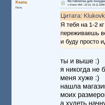
Re:Таблетки для похуде
Ksana
«
Ответ #64 :
22:14, 19.11.2008
Гость
Цитата: Klukovk
Я тебя на 1-2 кг
переживаешь в
и буду просто и
ты и выше :)
я никогда не 
меня хуже :)
нашла магази
моих размеро
а худеть начн