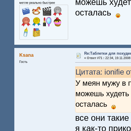
можешь худеть
метле реально быстрее
осталась
Re:Таблетки для похуде
Ksana
«
Ответ #71 :
22:34, 19.11.2008
Гость
Цитата: ionifie 
У меян мужу в 
можешь худеть 
осталась
все они такие 
я как-то прик