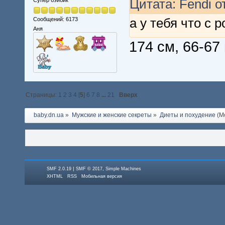
Цитата: Fendi от
Супер бэйбик
а у тебя что с 
Сообщений: 6173
Аня
174 см, 66-67 к
Страницы:
1
2
3
4
[
5
]
6
7
8
...
21
Вверх
baby.dn.ua
»
Мужские и женские секреты
»
Диеты и похудение
(М
|
,
SMF 2.0.19
SMF © 2017
Simple Machines
XHTML
RSS
Мобильная версия