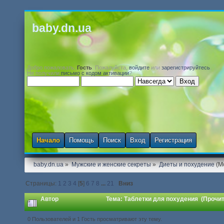
baby.dn.ua
Добро пожаловать,
Гость
. Пожалуйста,
войдите
или
зарегистрируйтесь
.
Не получили
письмо с кодом активации
?
Начало
Помощь
Поиск
Вход
Регистрация
baby.dn.ua
»
Мужские и женские секреты
»
Диеты и похудение
(М
Страницы:
1
2
3
4
[
5
]
6
7
8
...
21
Вниз
Автор
Тема: Таблетки для похудения (Прочит
0 Пользователей и 1 Гость просматривают эту тему.