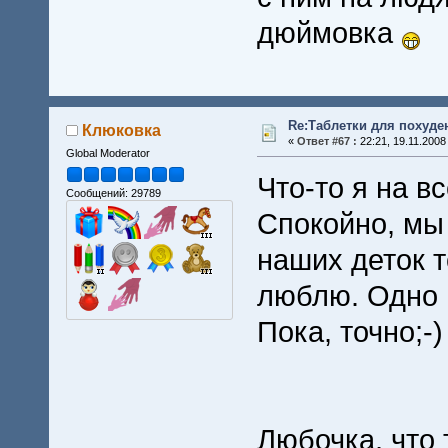
дюймовка
Re:Таблетки для похуде
Клюковка
«
Ответ #67 :
22:21, 19.11.2008
Global Moderator
Что-то я на в
Сообщений: 29789
Спокойно, мы
наших деток т
люблю. Одно 
Пока, точно;-)
Любочка, что 