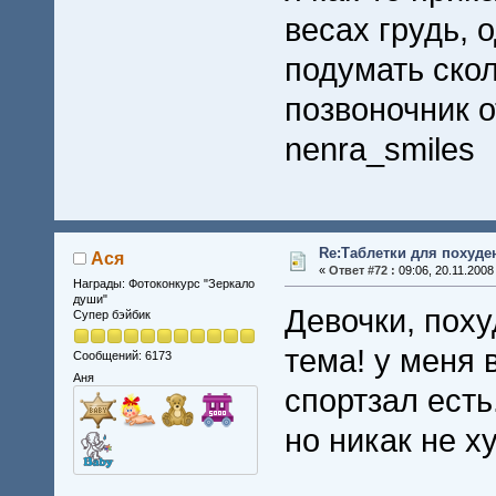
весах грудь, 
подумать скол
позвоночник о
nenra_smiles
Re:Таблетки для похуде
Ася
«
Ответ #72 :
09:06, 20.11.2008
Награды: Фотоконкурс "Зеркало
души"
Девочки, поху
Супер бэйбик
тема! у меня 
Сообщений: 6173
Аня
спортзал есть
но никак не худ