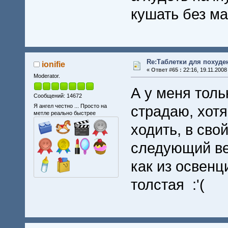
кушать без ма
Re:Таблетки для похуде
ionifie
«
Ответ #65 :
22:16, 19.11.2008
Moderator.
А у меня толь
Сообщений: 14672
Я ангел честно ... Просто на
страдаю, хотя
метле реально быстрее
ходить, в сво
следующий ве
как из освенц
толстая :'(