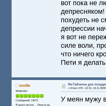
вот пока не 
депресняком!
похудеть не 
депрессии нач
я вот не пере
силе воли, пр
что ничего кр
Пети я делать 
Re:Таблетки для похуде
ionifie
«
Ответ #70 :
22:31, 19.11.2008
Moderator.
У меян мужу в
Сообщений: 14672
Я ангел честно ... Просто на