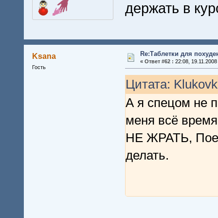
держать в курс
Re:Таблетки для похуде
Ksana
«
Ответ #62 :
22:08, 19.11.2008
Гость
Цитата: Klukovk
А я спецом не 
меня всё время
НЕ ЖРАТЬ, Поем
делать.
Оксан, ты скол