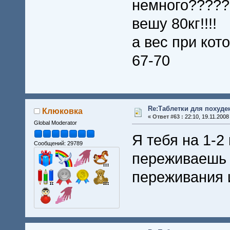
немного?????
Я раньше толст
вешу 80кг!!!!
боюсь, что ржат
а вес при кот
Типа, остановит
67-70
Re:Таблетки для похуде
Клюковка
«
Ответ #63 :
22:10, 19.11.2008
Global Moderator
Я тебя на 1-2 
Сообщений: 29789
переживаешь 
переживания и