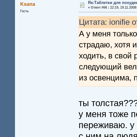
Re:Таблетки для похуде
Ksana
«
Ответ #66 :
22:19, 19.11.2008
Гость
Цитата: ionifie 
А у меня только
страдаю, хотя 
ходить, в свой 
следующий вели
из освенцима, п
ты толстая???
у меня тоже п
переживаю. у 
с ним на людя