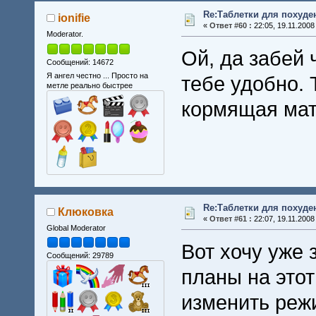
Re:Таблетки для похуде
ionifie
«
Ответ #60 :
22:05, 19.11.2008
Moderator.
Ой, да забей 
Сообщений: 14672
Я ангел честно ... Просто на
тебе удобно. 
метле реально быстрее
кормящая мат
Re:Таблетки для похуде
Клюковка
«
Ответ #61 :
22:07, 19.11.2008
Global Moderator
Вот хочу уже 
Сообщений: 29789
планы на этот
изменить режи