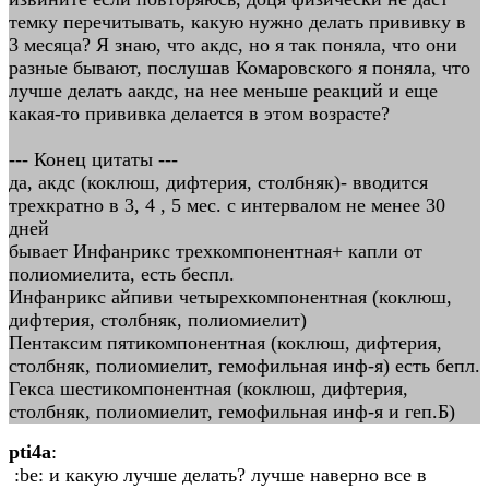
темку перечитывать, какую нужно делать прививку в
3 месяца? Я знаю, что акдс, но я так поняла, что они
разные бывают, послушав Комаровского я поняла, что
лучше делать аакдс, на нее меньше реакций и еще
какая-то прививка делается в этом возрасте?
--- Конец цитаты ---
да, акдс (коклюш, дифтерия, столбняк)- вводится
трехкратно в 3, 4 , 5 мес. с интервалом не менее 30
дней
бывает Инфанрикс трехкомпонентная+ капли от
полиомиелита, есть беспл.
Инфанрикс айпиви четырехкомпонентная (коклюш,
дифтерия, столбняк, полиомиелит)
Пентаксим пятикомпонентная (коклюш, дифтерия,
столбняк, полиомиелит, гемофильная инф-я) есть бепл.
Гекса шестикомпонентная (коклюш, дифтерия,
столбняк, полиомиелит, гемофильная инф-я и геп.Б)
pti4a
:
:be: и какую лучше делать? лучше наверно все в