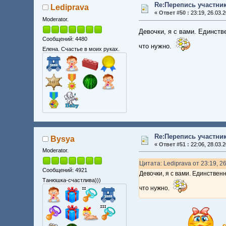
Re:Перепись участни
Lediprava
«
Ответ #50 :
23:19, 26.03.2
Moderator.
Девочки, я с вами. Единств
Сообщений: 4480
что нужно.
Елена. Счастье в моих руках.
Re:Перепись участни
Bysya
«
Ответ #51 :
22:06, 28.03.2
Moderator.
Цитата: Lediprava от 23:19, 2
Сообщений: 4921
Девочки, я с вами. Единствен
Танюшка-счастлива)))
что нужно.