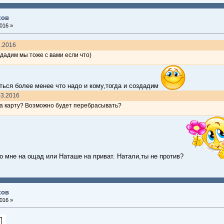
ков
016 »
3.2016
здадим мы тоже с вами если что)
ться более менее что надо и кому,тогда и создадим
03.2016
на карту? Возможно будет перебрасывать?
 мне на ощад или Наташе на приват. Натали,ты не против?
ков
016 »