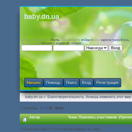
baby.dn.ua
Добро пожаловать,
Гость
. Пожалуйста,
войдите
или
зарегистрируйтесь
.
Не получили
письмо с кодом активации
?
Начало
Помощь
Поиск
Вход
Регистрация
baby.dn.ua
»
Благотворительность. Хочешь изменить этот мир -
Страницы:
1
2
3
[
4
]
Вниз
Автор
Тема: Перепись участников (Прочит
0 Пользователей и 1 Гость просматривают эту тему.