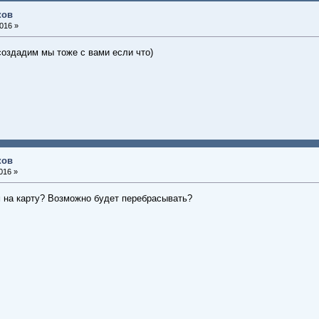
ков
016 »
создадим мы тоже с вами если что)
ков
016 »
м на карту? Возможно будет перебрасывать?