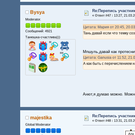
Re:Перепись участни
Bysya
«
Ответ #47 :
13:27, 21.03.2
Moderator.
Цитата: Мария от 20:45, 20.0
Сообщений: 4921
Тань давай если что темку со
Танюшка-счастлива)))
Мпшуль,давай как протесни
Цитата: Ganusia от 11:52, 21.
А как быть с перечислением 
Анют,я думаю можно. Можно
Re:Перепись участни
majestika
«
Ответ #48 :
13:31, 21.03.2
Global Moderator