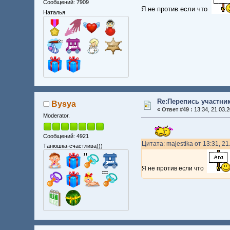
Сообщений: 7909
Я не против если что
Наталья
Re:Перепись участни
Bysya
«
Ответ #49 :
13:34, 21.03.2
Moderator.
Сообщений: 4921
Цитата: majestika от 13:31, 2
Танюшка-счастлива)))
Я не против если что