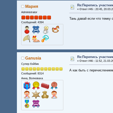
Re:Перепись участни
Мария
«
Ответ #45 :
20:45, 20.03.2
Administrator
Тань давай если что темку 
Сообщений: 4394
Re:Перепись участни
Ganusia
«
Ответ #46 :
11:52, 21.03.2
Супер бэйбик
А как быть с перечисление
Сообщений: 8314
Анна, Волноваха