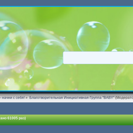
 начни с себя!
»
Благотворительная Инициативная Группа "BABY"
(Модерат
ано 61005 раз)