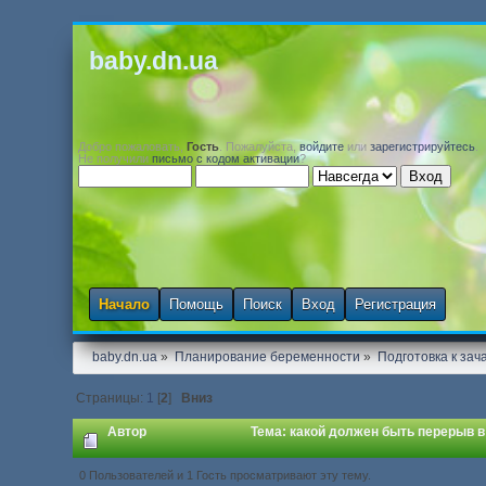
baby.dn.ua
Добро пожаловать,
Гость
. Пожалуйста,
войдите
или
зарегистрируйтесь
.
Не получили
письмо с кодом активации
?
Начало
Помощь
Поиск
Вход
Регистрация
baby.dn.ua
»
Планирование беременности
»
Подготовка к зач
Страницы:
1
[
2
]
Вниз
Автор
Тема: какой должен быть перерыв в
0 Пользователей и 1 Гость просматривают эту тему.