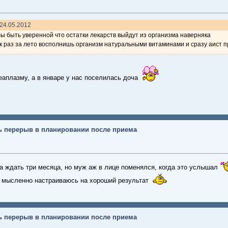
 24.05.2012
бы быть уверенной что остатки лекарств выйдут из организма наверняка
ак раз за лето восполнишь организм натуральными витаминами и сразу аист п
еаплазму, а в январе у нас поселилась доча
ь перерыв в планировании после приема
ва ждать три месяца, но муж аж в лице поменялся, когда это услышал
ак мысленно настраиваюсь на хороший результат
ь перерыв в планировании после приема