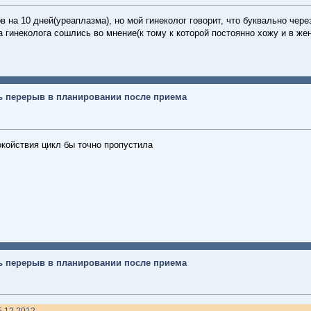
в на 10 дней(уреаплазма), но мой гинеколог говорит, что буквально че
 гинеколога сошлись во мнение(к тому к которой постоянно хожу и в жен
ь перерыв в планировании после приема
окойствия цикл бы точно пропустила
ь перерыв в планировании после приема
5.12.2012