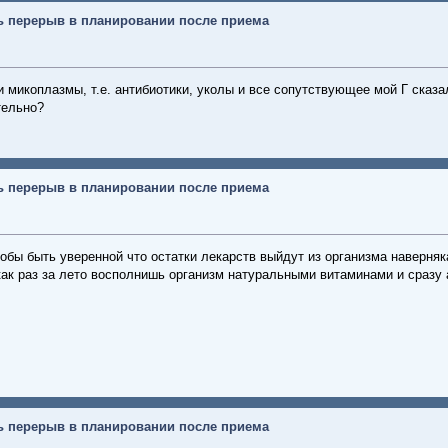
ь перерыв в планировании после приема
микоплазмы, т.е. антибиотики, уколы и все сопутствующее мой Г сказа
тельно?
ь перерыв в планировании после приема
обы быть уверенной что остатки лекарств выйдут из организма наверняк
как раз за лето восполнишь организм натуральными витаминами и сразу а
ь перерыв в планировании после приема