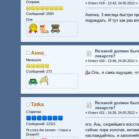
Озорник
«
Ответ #19 :
13:43, 24.05.2012 »
Сообщений: 2583
Анечка, 3 месяца быстро пр
Оля
подождать. И тут как раз вп
Re:какой должен быт
Анна_
лекарств?
Малышок
«
Ответ #20 :
13:49, 24.05.2012 »
Сообщений: 273
Да,Оль, я сама ощущаю, что
Re:какой должен быт
Tatka
лекарств?
Старички
«
Ответ #21 :
16:28, 24.05.2012 »
ого, Ань, скорейшего восст
Сообщений: 12321
сейчас пора золотая, вита
I'll cross the stream - I have a
Dream!!!
наслаждайтесь, и заполняй