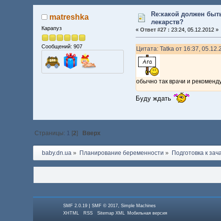
Re:какой должен быт
matreshka
лекарств?
Карапуз
«
Ответ #27 :
23:24, 05.12.2012 »
Сообщений: 907
Цитата: Tatka от 16:37, 05.12
обычно так врачи и рекоменд
Буду ждать
Страницы:
1
[
2
]
Вверх
baby.dn.ua
»
Планирование беременности
»
Подготовка к зач
|
,
SMF 2.0.19
SMF © 2017
Simple Machines
XHTML
RSS
Sitemap XML
Мобильная версия