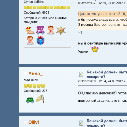
Супер бэйбик
«
Ответ #17 :
12:39, 24.05.2012 »
Сообщений: 6603
Цитата: Антуанетта от 12:18,
Катерина 25 лет, мое счастье-
я бы послушалась врача, что
мои дети!
3 месяца быстро пролетят, к
+1
мы в сентябре вылечили ур
Удачи
Re:какой должен быт
Анна_
лекарств?
Малышок
«
Ответ #18 :
12:54, 24.05.2012 »
Сообщений: 273
Ой,спасибо девочки!Я гото
повторный анализ, это я т
Re:какой должен быт
Ollivi
лекарств?