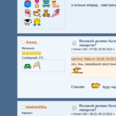
а осенью вперед , навстре
Re:какой должен быт
Анна_
лекарств?
Малышок
«
Ответ #22 :
07:58, 25.05.2012 »
Сообщений: 273
Цитата: Tatka от 16:28, 24.05
ого, Ань, скорейшего восстан
Спасибо
буду над
Re:какой должен быт
matreshka
лекарств?
Карапуз
«
Ответ #23 :
00:22, 05.12.2012 »