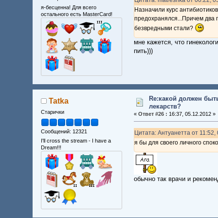
я-бесценна! Для всего
Назначили курс антибиотиков
остального есть MasterCard!
предохранялся...Причем два г
безвредными стали?
мне кажется, что гинеколог
пить)))
Re:какой должен быт
Tatka
лекарств?
Старички
«
Ответ #26 :
16:37, 05.12.2012 »
Сообщений: 12321
Цитата: Антуанетта от 11:52,
I'll cross the stream - I have a
я бы для своего личного спок
Dream!!!
обычно так врачи и рекоме