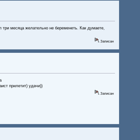
л три месяца желательно не беременеть. Как думаете,
Записан
а
ист прилетит) удачи))
Записан