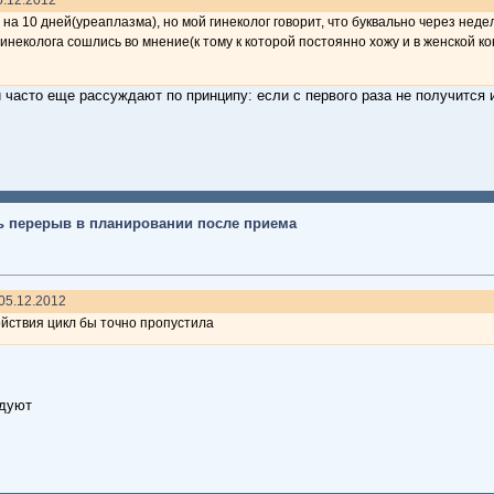
 на 10 дней(уреаплазма), но мой гинеколог говорит, что буквально через не
инеколога сошлись во мнение(к тому к которой постоянно хожу и в женской ко
и часто еще рассуждают по принципу: если с первого раза не получится и
ь перерыв в планировании после приема
 05.12.2012
ойствия цикл бы точно пропустила
ндуют