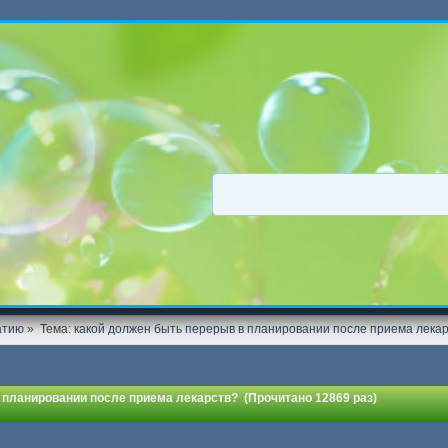
атию
»
Тема:
какой должен быть перерыв в планировании после приема лека
 планировании после приема лекарств? (Прочитано 12869 раз)