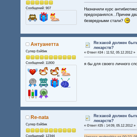
Сообщений: 907
Назначили курс антибиотико
предохранялся...Причем два
безвредными стали?
Re:какой должен быт
Антуанетта
лекарств?
Супер бэйбик
«
Ответ #24 :
11:52, 05.12.2012 »
Сообщений: 11800
я бы для своего личного сп
Re:какой должен быт
Re-nata
лекарств?
Супер бэйбик
«
Ответ #25 :
14:09, 05.12.2012 »
Сообщений: 12344
Цитата: matreshka от 00:22, 0