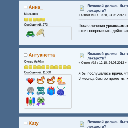
Re:какой должен быт
Анна_
лекарств?
Малышок
«
Ответ #15 :
10:28, 24.05.2012 »
Сообщений: 273
После лечения уреаплазмыи 
стоит повременить действи
Re:какой должен быт
Антуанетта
лекарств?
Супер бэйбик
«
Ответ #16 :
12:18, 24.05.2012 »
Сообщений: 11800
я бы послушалась врача, чт
3 месяца быстро пролетят, 
Re:какой должен быт
Katy
лекарств?