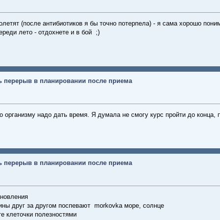
олетят (после антибиотиков я бы точно потерпела) - я сама хорошо поним
ереди лето - отдохнете и в бой ;)
ь перерыв в планировании после приема
 организму надо дать время. Я думала не смогу курс пройти до конца, 
ь перерыв в планировании после приема
ановления
мины друг за другом поспевают morkovka море, солнце
те клеточки полезностями