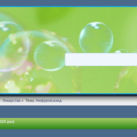
»
Лекарства
»
Тема:
Нифуроксазид
25 раз)