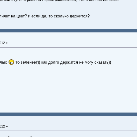
ияет на цвет? и если да, то сколько держится?
012 »
слых
то зеленеет)) как долго держится не могу сказать))
012 »