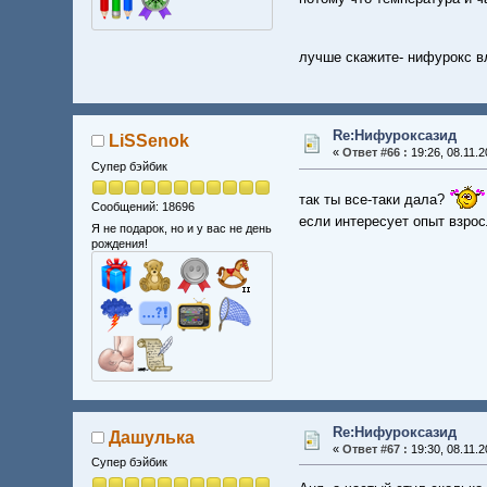
лучше скажите- нифурокс вл
Re:Нифуроксазид
LiSSenok
«
Ответ #66 :
19:26, 08.11.2
Супер бэйбик
так ты все-таки дала?
Сообщений: 18696
если интересует опыт взро
Я не подарок, но и у вас не день
рождения!
Re:Нифуроксазид
Дашулька
«
Ответ #67 :
19:30, 08.11.2
Супер бэйбик