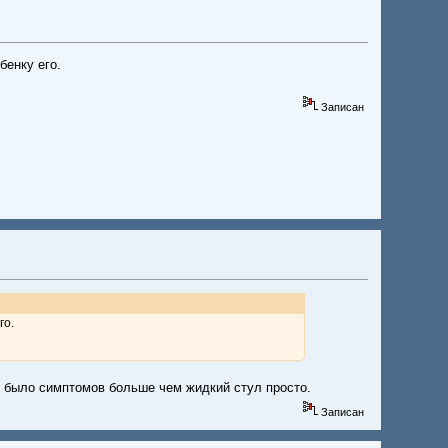
бенку его.
Записан
го.
нас было симптомов больше чем жидкий стул просто.
Записан