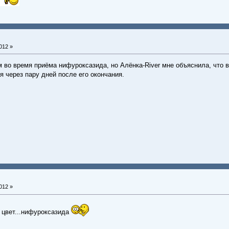
012 »
 во время приёма нифуроксазида, но Алёнка-River мне объяснила, что вр
 через пару дней после его окончания.
012 »
а цвет...нифуроксазида