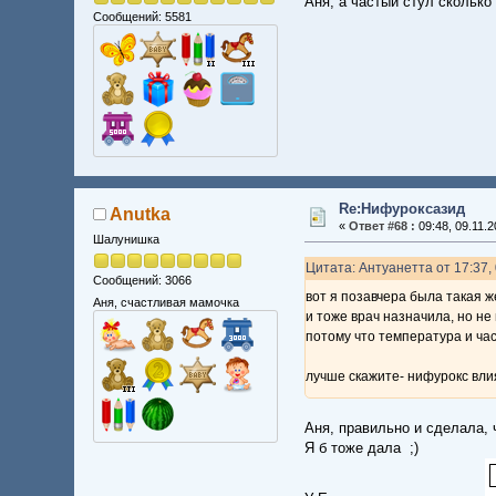
Аня, а частый стул сколько
Сообщений: 5581
Re:Нифуроксазид
Anutka
«
Ответ #68 :
09:48, 09.11.2
Шалунишка
Цитата: Антуанетта от 17:37,
Сообщений: 3066
вот я позавчера была такая 
Аня, счастливая мамочка
и тоже врач назначила, но не
потому что температура и час
лучше скажите- нифурокс влия
Аня, правильно и сделала, 
Я б тоже дала ;)