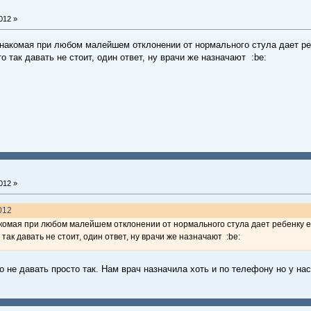
012 »
 знакомая при любом малейшем отклонении от нормального стула дает ре
о так давать не стоит, один ответ, ну врачи же назначают :be:
012 »
2012
накомая при любом малейшем отклонении от нормального стула дает ребенку е
так давать не стоит, один ответ, ну врачи же назначают :be:
что не давать просто так. Нам врач назначила хоть и по телефону но у 