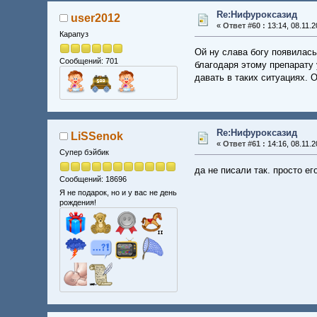
Re:Нифуроксазид
user2012
«
Ответ #60 :
13:14, 08.11.2
Карапуз
Ой ну слава богу появилась
Сообщений: 701
благодаря этому препарату 
давать в таких ситуациях. 
Re:Нифуроксазид
LiSSenok
«
Ответ #61 :
14:16, 08.11.2
Супер бэйбик
да не писали так. просто е
Сообщений: 18696
Я не подарок, но и у вас не день
рождения!