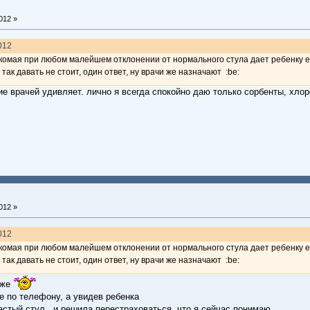
012 »
2012
накомая при любом малейшем отклонении от нормального стула дает ребенку е
так давать не стоит, один ответ, ну врачи же назначают :be:
ие врачей удивляет. лично я всегда спокойно даю только сорбенты, хлор
012 »
2012
накомая при любом малейшем отклонении от нормального стула дает ребенку е
так давать не стоит, один ответ, ну врачи же назначают :be:
 же
не по телефону, а увидев ребенка
астый стул...и решила перестраховаться, что я сейчас понимаю