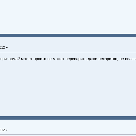
012 »
 прикорма? может просто не может переварить даже лекарство, не всас
012 »