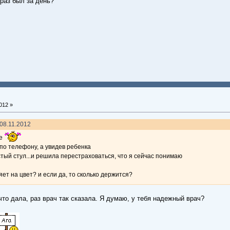
 раз был за день?
012 »
 08.11.2012
же
 по телефону, а увидев ребенка
тый стул...и решила перестраховаться, что я сейчас понимаю
ет на цвет? и если да, то сколько держится?
что дала, раз врач так сказала. Я думаю, у тебя надежный врач?