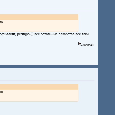
го.
офиллипт, регидрон)) все остальные лекарства все таки
Записан
го.