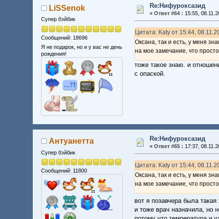
Re:Нифуроксазид
LiSSenok
«
Ответ #64 :
15:55, 08.11.2
Супер бэйбик
Цитата: Katy от 15:44, 08.11.
Сообщений: 18696
Оксана, так и есть, у меня з
Я не подарок, но и у вас не день
на мое замечание, что просто 
рождения!
тоже такое знаю. и отношен
с опаской.
Re:Нифуроксазид
Антуанетта
«
Ответ #65 :
17:37, 08.11.2
Супер бэйбик
Цитата: Katy от 15:44, 08.11.
Сообщений: 11800
Оксана, так и есть, у меня з
на мое замечание, что просто 
вот я позавчера была такая
и тоже врач назначила, но 
потому что температура и ч