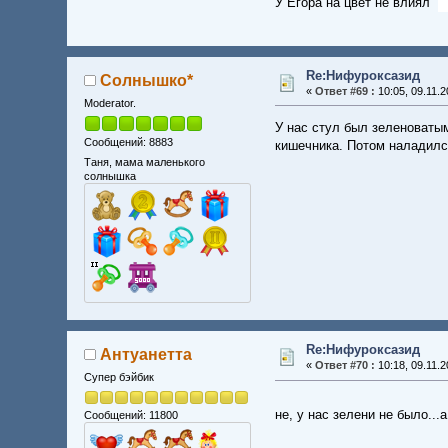
У Егора на цвет не влиял
Re:Нифуроксазид
Солнышко*
«
Ответ #69 :
10:05, 09.11.2
Moderator.
У нас стул был зеленоватым
Сообщений: 8883
кишечника. Потом наладился
Таня, мама маленького
солнышка
Re:Нифуроксазид
Антуанетта
«
Ответ #70 :
10:18, 09.11.2
Супер бэйбик
не, у нас зелени не было...
Сообщений: 11800