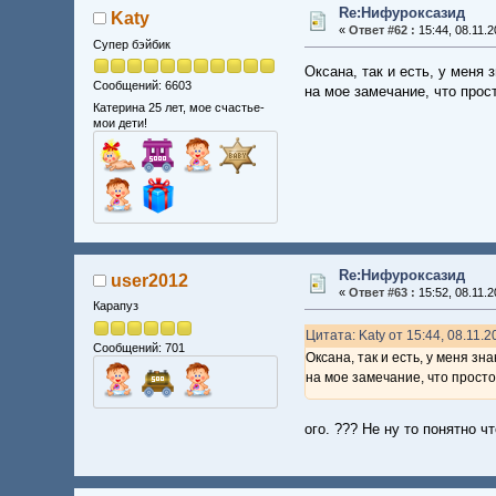
Re:Нифуроксазид
Katy
«
Ответ #62 :
15:44, 08.11.2
Супер бэйбик
Оксана, так и есть, у меня
Сообщений: 6603
на мое замечание, что прост
Катерина 25 лет, мое счастье-
мои дети!
Re:Нифуроксазид
user2012
«
Ответ #63 :
15:52, 08.11.2
Карапуз
Цитата: Katy от 15:44, 08.11.
Сообщений: 701
Оксана, так и есть, у меня з
на мое замечание, что просто 
ого. ??? Не ну то понятно 