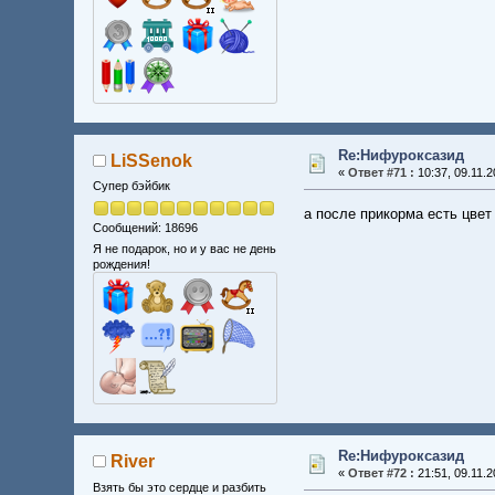
Re:Нифуроксазид
LiSSenok
«
Ответ #71 :
10:37, 09.11.2
Супер бэйбик
а после прикорма есть цвет
Сообщений: 18696
Я не подарок, но и у вас не день
рождения!
Re:Нифуроксазид
River
«
Ответ #72 :
21:51, 09.11.2
Взять бы это сердце и разбить