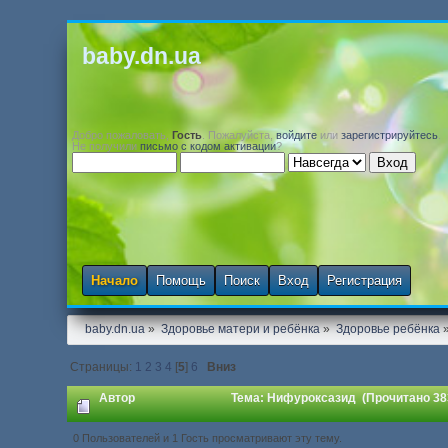
baby.dn.ua
Добро пожаловать,
Гость
. Пожалуйста,
войдите
или
зарегистрируйтесь
.
Не получили
письмо с кодом активации
?
Начало
Помощь
Поиск
Вход
Регистрация
baby.dn.ua
»
Здоровье матери и ребёнка
»
Здоровье ребёнка
Страницы:
1
2
3
4
[
5
]
6
Вниз
Автор
Тема: Нифуроксазид (Прочитано 383
0 Пользователей и 1 Гость просматривают эту тему.