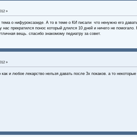
012 »
 тема о нифуроксазиде. А то в теме о КИ писали что ненужно его дават
у нас прекратился понос который длился 10 дней и ничего не помогало. Н
Отличная вещь. спасибо знакомому педиатру за совет.
012 »
го как и любое лекарство нельзя давать после 3х покаков. а то некоторы