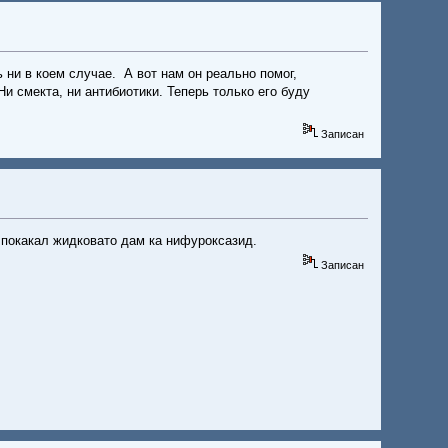
ь ни в коем случае. А вот нам он реально помог,
и смекта, ни антибиотики. Теперь только его буду
Записан
е покакал жидковато дам ка нифуроксазид.
Записан